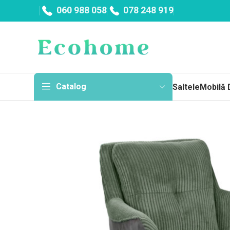
060 988 058
078 248 919
Catalog
Saltele
Mobilă 
Sa
Topp
Cu a
Fără
Arc
Salt