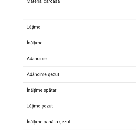
Material carcasă
Lăţime
Înălţime
Adâncime
Adâncime șezut
Înălțime spătar
Lățime șezut
Înălțime până la șezut