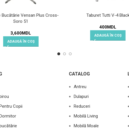
 Bucătărie Vensan Plus Cross-
Taburet Tutti V-4 Blac
Soro 51
400
MDL
3,600
MDL
ADAUGĂ ÎN COȘ
ADAUGĂ ÎN COȘ
G
CATALOG
Antreu
birou
Dulapuri
Pentru Copii
Reduceri
Dormitor
Mobilă Living
bucătărie
Mobilă Moale