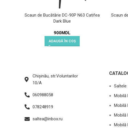
Scaun de Bucătărie DC-90P N63 Catifea
Scaun de
Dark Blue
900
MDL
ADAUGĂ ÎN COȘ
CATALO
Chișinău, str.Voluntarilor
10/A
Saltele
060988058
Mobilă 
Mobilă 
078248919
Mobilă 
saltea@inbox.ru
Mobilă 