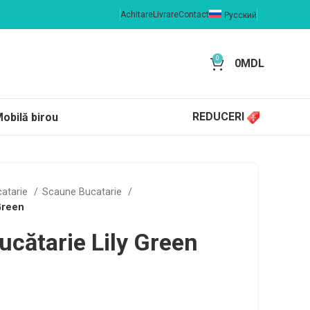
Achitare
Livrare
Contact
Русский
0
0
MDL
REDUCERI
obilă birou
catarie
Scaune Bucatarie
Green
ucătarie Lily Green