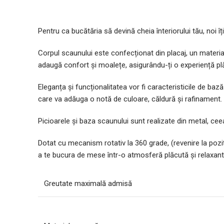
Pentru ca bucătăria să devină cheia înteriorului tău, noi 
Corpul scaunului este confecționat din placaj, un material
adaugă confort și moalețe, asigurându-ți o experiență pl
Eleganța și funcționalitatea vor fi caracteristicile de baz
care va adăuga o notă de culoare, căldură și rafinament.
Picioarele și baza scaunului sunt realizate din metal, cee
Dotat cu mecanism rotativ la 360 grade, (revenire la poziț
a te bucura de mese într-o atmosferă plăcută și relaxant
Greutate maximală admisă