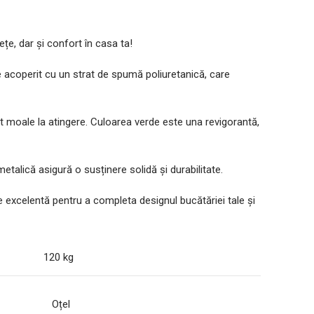
țe, dar și confort în casa ta!
te acoperit cu un strat de spumă poliuretanică, care
lvet moale la atingere. Culoarea verde este una revigorantă,
etalică asigură o susținere solidă și durabilitate.
re excelentă pentru a completa designul bucătăriei tale și
120 kg
Oțel