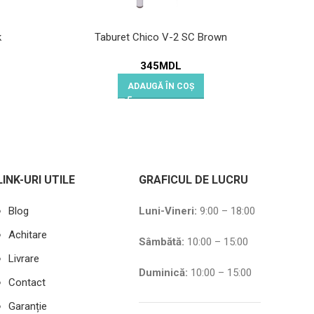
k
Taburet Chico V-2 SC Brown
S
345
MDL
ADAUGĂ ÎN COȘ
LINK-URI UTILE
GRAFICUL DE LUCRU
Blog
Luni-Vineri:
9:00 – 18:00
Achitare
Sâmbătă
:
10:00 – 15:00
Livrare
Duminică:
10:00 – 15:00
Contact
Garanție