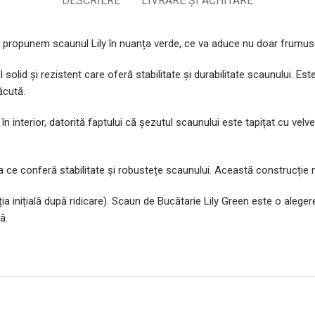
DESCRIERE
LIVRARE ȘI ACHITARE
îți propunem scaunul Lily în nuanța verde, ce va aduce nu doar frumuse
 solid și rezistent care oferă stabilitate și durabilitate scaunului. Es
ăcută.
ă în interior, datorită faptului că șezutul scaunului este tapițat cu ve
a ce conferă stabilitate și robustețe scaunului. Această construcție m
ia inițială după ridicare). Scaun de Bucătarie Lily Green este o alege
ă.