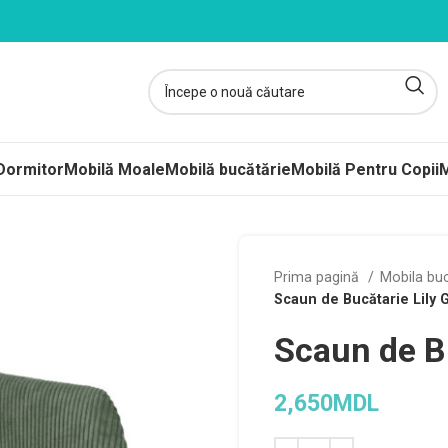
Dormitor
Mobilă Moale
Mobilă bucătărie
Mobilă Pentru Copii
M
ltele
Prima pagină
Mobila bu
Scaun de Bucătarie Lily 
ere-Saltele Subțiri
Scaun de B
rcuri
 arcuri
2,650
MDL
uri Împachetate
ele Copii