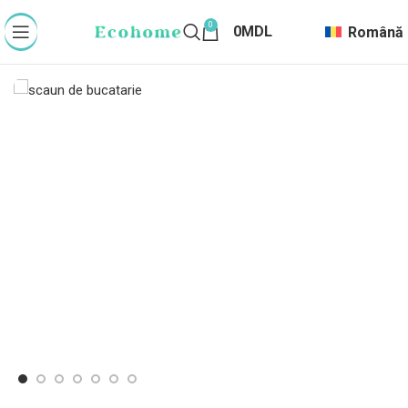
0
0
MDL
Română