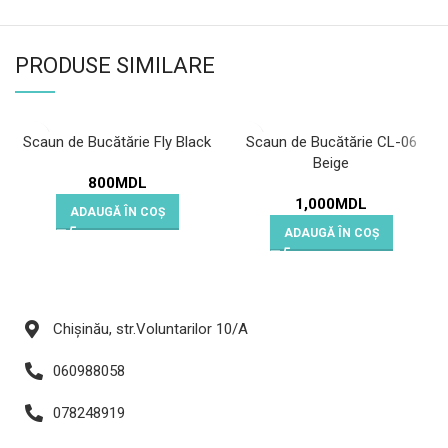
PRODUSE SIMILARE
Scaun de Bucătărie Fly Black
Scaun de Bucătărie CL-06
Beige
800
MDL
1,000
MDL
ADAUGĂ ÎN COȘ
ADAUGĂ ÎN COȘ
Chișinău, str.Voluntarilor 10/A
060988058
078248919