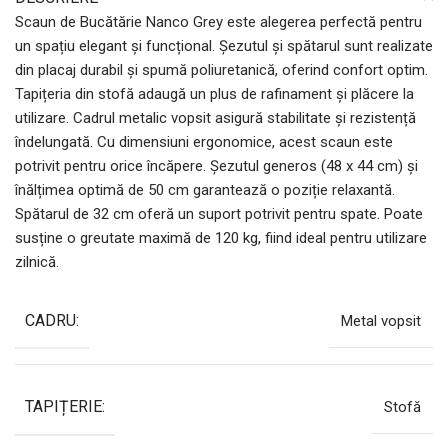
Scaun de Bucătărie Nanco Grey este alegerea perfectă pentru
un spațiu elegant și funcțional. Șezutul și spătarul sunt realizate
din placaj durabil și spumă poliuretanică, oferind confort optim.
Tapițeria din stofă adaugă un plus de rafinament și plăcere la
utilizare. Cadrul metalic vopsit asigură stabilitate și rezistență
îndelungată. Cu dimensiuni ergonomice, acest scaun este
potrivit pentru orice încăpere. Șezutul generos (48 x 44 cm) și
înălțimea optimă de 50 cm garantează o poziție relaxantă.
Spătarul de 32 cm oferă un suport potrivit pentru spate. Poate
susține o greutate maximă de 120 kg, fiind ideal pentru utilizare
zilnică.
CADRU:
Metal vopsit
TAPIȚERIE:
Stofă