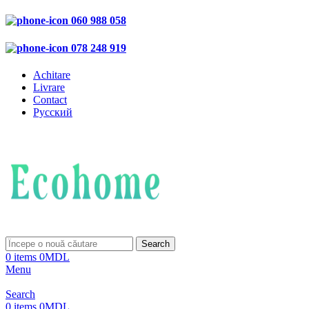
060 988 058
078 248 919
Achitare
Livrare
Contact
Русский
Search
0
items
0
MDL
Menu
Search
0
items
0
MDL