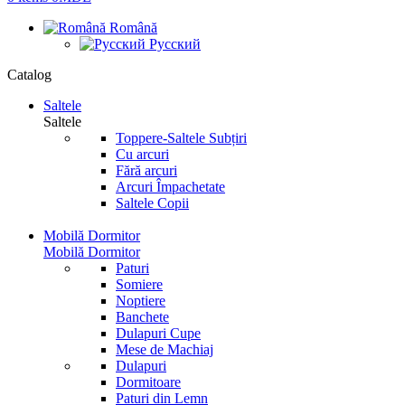
Română
Русский
Catalog
Saltele
Saltele
Toppere-Saltele Subțiri
Cu arcuri
Fără arcuri
Arcuri Împachetate
Saltele Copii
Mobilă Dormitor
Mobilă Dormitor
Paturi
Somiere
Noptiere
Banchete
Dulapuri Cupe
Mese de Machiaj
Dulapuri
Dormitoare
Paturi din Lemn