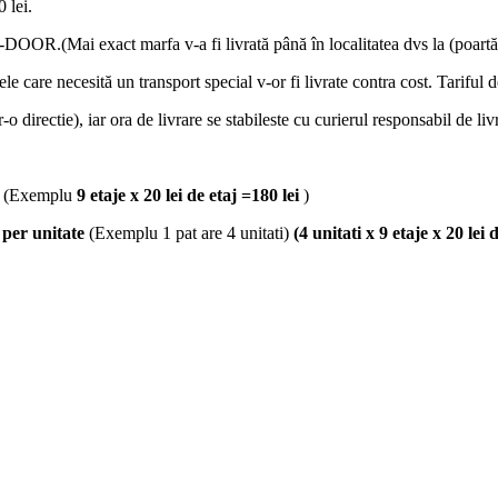
 lei.
OOR.(Mai exact marfa v-a fi livrată până în localitatea dvs la (poartă
lele care necesită un transport special v-or fi livrate contra cost. Tariful 
-o directie), iar ora de livrare se stabileste cu curierul responsabil de liv
(Exemplu
9 etaje x 20 lei de etaj =180 lei
)
j
per unitate
(Exemplu 1 pat are 4 unitati)
(4 unitati x 9 etaje x 20 lei 