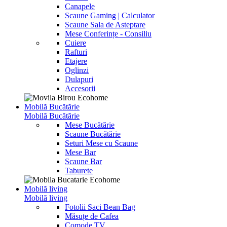
Canapele
Scaune Gaming | Calculator
Scaune Sala de Asteptare
Mese Conferințe - Consiliu
Cuiere
Rafturi
Etajere
Oglinzi
Dulapuri
Accesorii
Mobilă Bucătărie
Mobilă Bucătărie
Mese Bucătărie
Scaune Bucătărie
Seturi Mese cu Scaune
Mese Bar
Scaune Bar
Taburete
Mobilă living
Mobilă living
Fotolii Saci Bean Bag
Măsuțe de Cafea
Comode TV