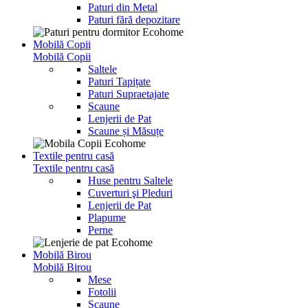
Paturi din Metal
Paturi fără depozitare
Mobilă Copii
Mobilă Copii
Saltele
Paturi Tapițate
Paturi Supraetajate
Scaune
Lenjerii de Pat
Scaune și Măsuțe
Textile pentru casă
Textile pentru casă
Huse pentru Saltele
Cuverturi şi Pleduri
Lenjerii de Pat
Plapume
Perne
Mobilă Birou
Mobilă Birou
Mese
Fotolii
Scaune