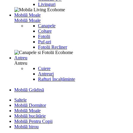
Livinguri
Mobilă Moale
Mobilă Moale
Canapele
Colțare
Fotolii
Puf-uri
Fotolii Recliner
Antreu
Antreu
Cuiere
Antreuri
Rafturi Încalțăminte
Mobilă Grădină
Saltele
Mobilă Dormitor
Mobilă Moale
Mobilă bucătărie
Mobilă Pentru Copii
Mobilă birou