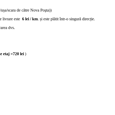
/ușa/scara de către Nova Poşta))
de livrare este
6 lei / km
. și este plătit într-o singură direcție.
rarea dvs.
de etaj =720 lei
)