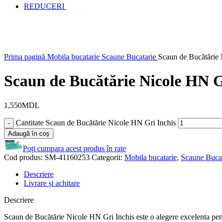
REDUCERI
Prima pagină
Mobila bucatarie
Scaune Bucatarie
Scaun de Bucătărie 
Scaun de Bucătărie Nicole HN G
1,550
MDL
Cantitate Scaun de Bucătărie Nicole HN Gri Inchis
Adaugă în coș
Poți cumpara acest produs în rate
Cod produs:
SM-41160253
Categorii:
Mobila bucatarie
,
Scaune Bucat
Descriere
Livrare și achitare
Descriere
Scaun de Bucătărie Nicole HN Gri Inchis este o alegere excelenta pentru