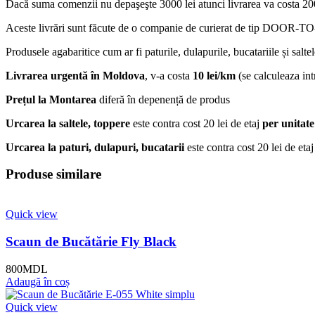
Dacă suma comenzii nu depaşeşte 3000 lei atunci livrarea va costa 200
Aceste livrări sunt făcute de o companie de curierat de tip DOOR-TO-D
Produsele agabaritice cum ar fi paturile, dulapurile, bucatariile și salte
Livrarea urgentă
în Moldova
, v-a costa
10 lei/km
(se calculeaza intr
Prețul la Montarea
diferă în depenență de produs
Urcarea la saltele, toppere
este contra cost 20 lei de etaj
per unitate
Urcarea la paturi, dulapuri, bucatarii
este contra cost 20 lei de eta
Produse similare
Quick view
Scaun de Bucătărie Fly Black
800
MDL
Adaugă în coș
Quick view