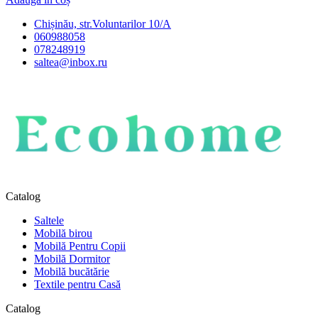
Chișinău, str.Voluntarilor 10/A
060988058
078248919
saltea@inbox.ru
Catalog
Saltele
Mobilă birou
Mobilă Pentru Copii
Mobilă Dormitor
Mobilă bucătărie
Textile pentru Casă
Catalog