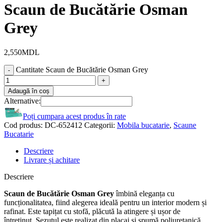
Scaun de Bucătărie Osman
Grey
2,550
MDL
Cantitate Scaun de Bucătărie Osman Grey
Adaugă în coș
Alternative:
Poți cumpara acest produs în rate
Cod produs:
DC-652412
Categorii:
Mobila bucatarie
,
Scaune
Bucatarie
Descriere
Livrare și achitare
Descriere
Scaun de Bucătărie Osman Grey
îmbină eleganța cu
funcționalitatea, fiind alegerea ideală pentru un interior modern și
rafinat. Este tapițat cu stofă, plăcută la atingere și ușor de
întreținut. Șezutul este realizat din placaj și spumă poliuretanică,