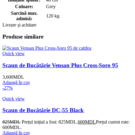
Culoare:
Grey
Sarcină max.
120 kg
admisă:
Livrare și achitare
Produse similare
Quick view
Scaun de Bucătărie Vensan Plus Cross-Soro 95
3,600
MDL
Adaugă în coș
-27%
Quick view
Scaun de Bucătărie DC-55 Black
825
MDL
Prețul inițial a fost: 825MDL.
600
MDL
Prețul curent este:
600MDL.
Adaugă în coș