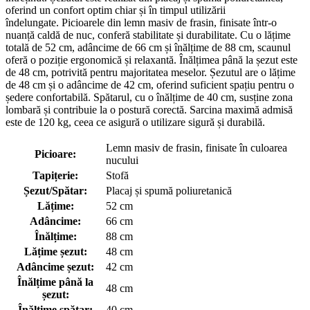
oferind un confort optim chiar și în timpul utilizării
îndelungate. Picioarele din lemn masiv de frasin, finisate într-o
nuanță caldă de nuc, conferă stabilitate și durabilitate. Cu o lățime
totală de 52 cm, adâncime de 66 cm și înălțime de 88 cm, scaunul
oferă o poziție ergonomică și relaxantă. Înălțimea până la șezut este
de 48 cm, potrivită pentru majoritatea meselor. Șezutul are o lățime
de 48 cm și o adâncime de 42 cm, oferind suficient spațiu pentru o
ședere confortabilă. Spătarul, cu o înălțime de 40 cm, susține zona
lombară și contribuie la o postură corectă. Sarcina maximă admisă
este de 120 kg, ceea ce asigură o utilizare sigură și durabilă.
Lemn masiv de frasin, finisate în culoarea
Picioare:
nucului
Tapițerie:
Stofă
Șezut/Spătar:
Placaj și spumă poliuretanică
Lățime:
52 cm
Adâncime:
66 cm
Înălțime:
88 cm
Lățime șezut:
48 cm
Adâncime șezut:
42 cm
Înălțime până la
48 cm
șezut:
Înălțime spătar:
40 cm