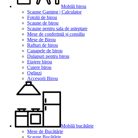
Mobilă birou
Scaune Gaming | Calculator
Fotolii de birou
Scaune de birou
Scaune pentru sala de asteptare
Mese de conferintă și consiliu
Mese de Birou
Rafturi de birou
Canapele de birou
Dulapuri pentru birou
Etajere birou
Cuiere birou
Oglinzi
Accesorii Birou
Mobilă bucătărie
Mese de Bucătărie
Scaune Bucătărie