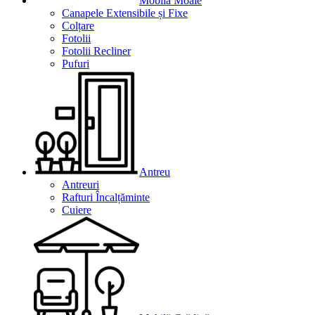
Mobilă Moale
Canapele Extensibile și Fixe
Colțare
Fotolii
Fotolii Recliner
Pufuri
Antreu
Antreuri
Rafturi Încalțăminte
Cuiere