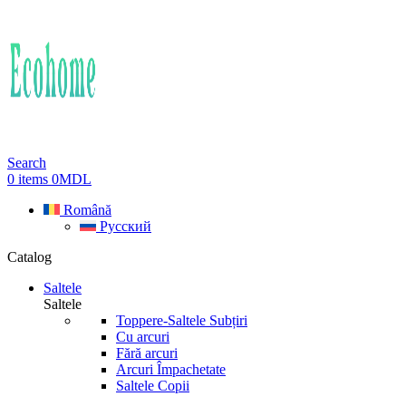
Search
0
items
0
MDL
Română
Русский
Catalog
Saltele
Saltele
Toppere-Saltele Subțiri
Cu arcuri
Fără arcuri
Arcuri Împachetate
Saltele Copii