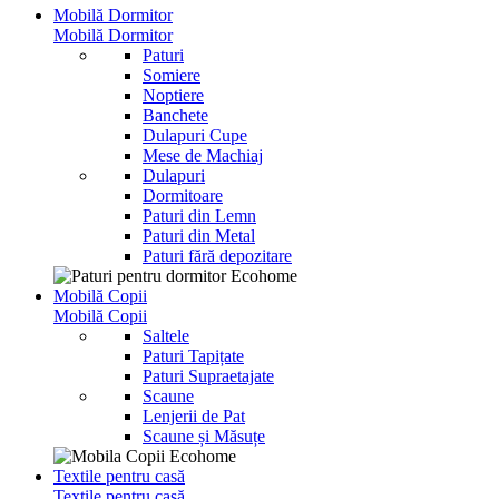
Mobilă Dormitor
Mobilă Dormitor
Paturi
Somiere
Noptiere
Banchete
Dulapuri Cupe
Mese de Machiaj
Dulapuri
Dormitoare
Paturi din Lemn
Paturi din Metal
Paturi fără depozitare
Mobilă Copii
Mobilă Copii
Saltele
Paturi Tapițate
Paturi Supraetajate
Scaune
Lenjerii de Pat
Scaune și Măsuțe
Textile pentru casă
Textile pentru casă