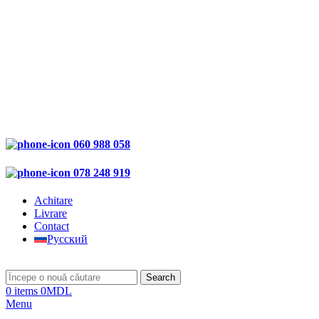
060 988 058
078 248 919
Achitare
Livrare
Contact
Русский
Search
0
items
0
MDL
Menu