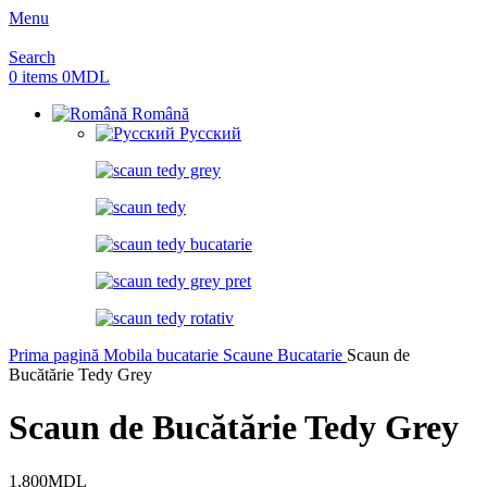
Menu
Search
0
items
0
MDL
Română
Русский
Prima pagină
Mobila bucatarie
Scaune Bucatarie
Scaun de
Bucătărie Tedy Grey
Scaun de Bucătărie Tedy Grey
1,800
MDL