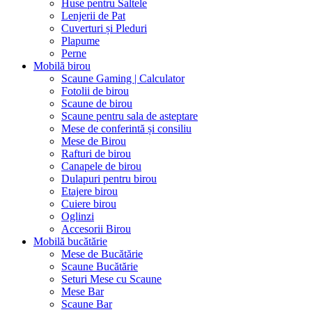
Huse pentru Saltele
Lenjerii de Pat
Cuverturi și Pleduri
Plapume
Perne
Mobilă birou
Scaune Gaming | Calculator
Fotolii de birou
Scaune de birou
Scaune pentru sala de asteptare
Mese de conferintă și consiliu
Mese de Birou
Rafturi de birou
Canapele de birou
Dulapuri pentru birou
Etajere birou
Cuiere birou
Oglinzi
Accesorii Birou
Mobilă bucătărie
Mese de Bucătărie
Scaune Bucătărie
Seturi Mese cu Scaune
Mese Bar
Scaune Bar