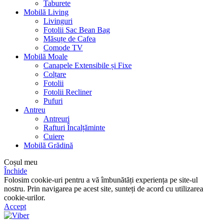
Taburete
Mobilă Living
Livinguri
Fotolii Sac Bean Bag
Măsuțe de Cafea
Comode TV
Mobilă Moale
Canapele Extensibile și Fixe
Colțare
Fotolii
Fotolii Recliner
Pufuri
Antreu
Antreuri
Rafturi Încalțăminte
Cuiere
Mobilă Grădină
Coșul meu
Închide
Folosim cookie-uri pentru a vă îmbunătăți experiența pe site-ul
nostru. Prin navigarea pe acest site, sunteți de acord cu utilizarea
cookie-urilor.
Accept