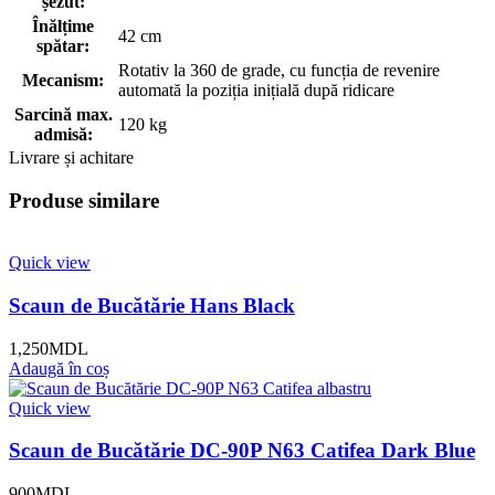
șezut:
Înălțime
42 cm
spătar:
Rotativ la 360 de grade, cu funcția de revenire
Mecanism:
automată la poziția inițială după ridicare
Sarcină max.
120 kg
admisă:
Livrare și achitare
Produse similare
Quick view
Scaun de Bucătărie Hans Black
1,250
MDL
Adaugă în coș
Quick view
Scaun de Bucătărie DC-90P N63 Catifea Dark Blue
900
MDL