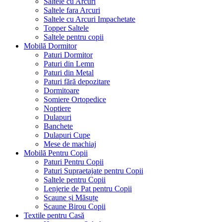
Saltele cu Arcuri
Saltele fara Arcuri
Saltele cu Arcuri Impachetate
Topper Saltele
Saltele pentru copii
Mobilă Dormitor
Paturi Dormitor
Paturi din Lemn
Paturi din Metal
Paturi fără depozitare
Dormitoare
Somiere Ortopedice
Noptiere
Dulapuri
Banchete
Dulapuri Cupe
Mese de machiaj
Mobilă Pentru Copii
Paturi Pentru Copii
Paturi Supraetajate pentru Copii
Saltele pentru Copii
Lenjerie de Pat pentru Copii
Scaune și Măsuțe
Scaune Birou Copii
Textile pentru Casă