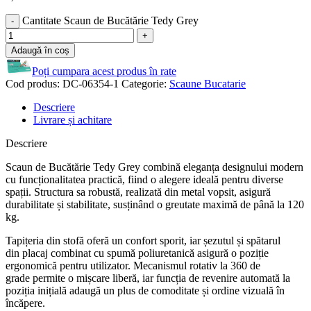
Cantitate Scaun de Bucătărie Tedy Grey
Adaugă în coș
Poți cumpara acest produs în rate
Cod produs:
DC-06354-1
Categorie:
Scaune Bucatarie
Descriere
Livrare și achitare
Descriere
Scaun de Bucătărie Tedy Grey combină eleganța designului modern
cu funcționalitatea practică, fiind o alegere ideală pentru diverse
spații. Structura sa robustă, realizată din metal vopsit, asigură
durabilitate și stabilitate, susținând o greutate maximă de până la 120
kg.
Tapițeria din stofă oferă un confort sporit, iar șezutul și spătarul
din placaj combinat cu spumă poliuretanică asigură o poziție
ergonomică pentru utilizator. Mecanismul rotativ la 360 de
grade permite o mișcare liberă, iar funcția de revenire automată la
poziția inițială adaugă un plus de comoditate și ordine vizuală în
încăpere.