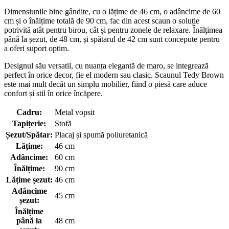
Dimensiunile bine gândite, cu o lățime de 46 cm, o adâncime de 60
cm și o înălțime totală de 90 cm, fac din acest scaun o soluție
potrivită atât pentru birou, cât și pentru zonele de relaxare. Înălțimea
până la șezut, de 48 cm, și spătarul de 42 cm sunt concepute pentru
a oferi suport optim.
Designul său versatil, cu nuanța elegantă de maro, se integrează
perfect în orice decor, fie el modern sau clasic. Scaunul Tedy Brown
este mai mult decât un simplu mobilier, fiind o piesă care aduce
confort și stil în orice încăpere.
Cadru:
Metal vopsit
Tapițerie:
Stofă
Șezut/Spătar:
Placaj și spumă poliuretanică
Lățime:
46 cm
Adâncime:
60 cm
Înălțime:
90 cm
Lățime șezut:
46 cm
Adâncime
45 cm
șezut:
Înălțime
până la
48 cm