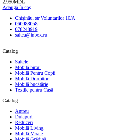
2,950
MDL
Adaugă în coș
Chișinău, str.Voluntarilor 10/A
060988058
078248919
saltea@inbox.ru
Catalog
Saltele
Mobilă birou
Mobilă Pentru Copii
Mobilă Dormitor
Mobilă bucătărie
Textile pentru Casă
Catalog
Antreu
Dulapuri
Reduceri
Mobilă Living
Mobilă Moale
Mobilă Grădină