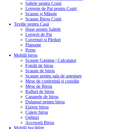
Saltele pentru Copii
Lenjerie de Pat pentru Copii
Scaune și Măsuțe
Scaune Birou Copii
Textile pentru Casă
Huse pentru Saltele
Lenjerii de Pat
Cuverturi și Pleduri
Plapume
Perne
Mobilă birou
Scaune Gaming | Calculator
Fotolii de birou
Scaune de birou
Scaune pentru sala de asteptare
Mese de conferintă și consiliu
Mese de Birou
Rafturi de birou
Canapele de birou
Dulapuri pentru birou
Etajere birou
Cuiere birou
Oglinzi
Accesorii Birou
Mobilă bucătărie