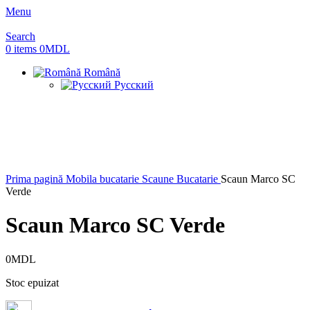
Menu
Search
0
items
0
MDL
Română
Русский
Sold out
Prima pagină
Mobila bucatarie
Scaune Bucatarie
Scaun Marco SC
Verde
Scaun Marco SC Verde
0
MDL
Stoc epuizat