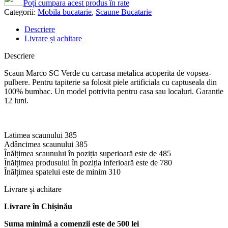
Poți cumpara acest produs în rate
Categorii:
Mobila bucatarie
,
Scaune Bucatarie
Descriere
Livrare și achitare
Descriere
Scaun Marco SC Verde cu carcasa metalica acoperita de vopsea-
pulbere. Pentru tapiterie sa folosit piele artificiala cu captuseala din
100% bumbac. Un model potrivita pentru casa sau localuri. Garantie
12 luni.
Latimea scaunului 385
Adâncimea scaunului 385
Înălțimea scaunului în poziția superioară este de 485
Înălțimea produsului în poziția inferioară este de 780
Înălțimea spatelui este de minim 310
Livrare și achitare
Livrare
în Chișinău
Suma minimă a comenzii este de 500 lei