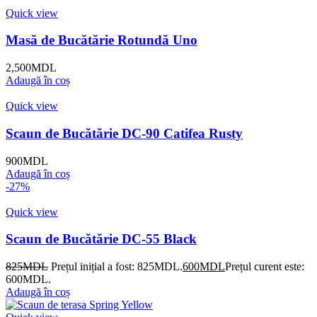
Quick view
Masă de Bucătărie Rotundă Uno
2,500
MDL
Adaugă în coș
Quick view
Scaun de Bucătărie DC-90 Catifea Rusty
900
MDL
Adaugă în coș
-27%
Quick view
Scaun de Bucătărie DC-55 Black
825
MDL
Prețul inițial a fost: 825MDL.
600
MDL
Prețul curent este:
600MDL.
Adaugă în coș