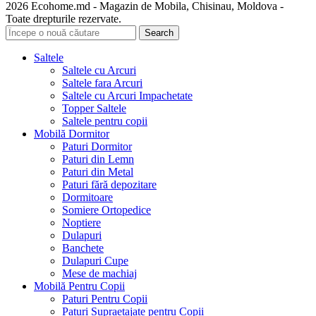
2026 Ecohome.md - Magazin de Mobila, Chisinau, Moldova -
Toate drepturile rezervate.
Search
Saltele
Saltele cu Arcuri
Saltele fara Arcuri
Saltele cu Arcuri Impachetate
Topper Saltele
Saltele pentru copii
Mobilă Dormitor
Paturi Dormitor
Paturi din Lemn
Paturi din Metal
Paturi fără depozitare
Dormitoare
Somiere Ortopedice
Noptiere
Dulapuri
Banchete
Dulapuri Cupe
Mese de machiaj
Mobilă Pentru Copii
Paturi Pentru Copii
Paturi Supraetajate pentru Copii