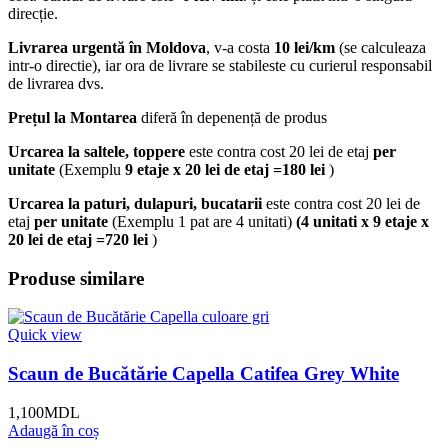
direcție.
Livrarea urgentă
în Moldova
, v-a costa
10 lei/km
(se calculeaza
intr-o directie), iar ora de livrare se stabileste cu curierul responsabil
de livrarea dvs.
Prețul la Montarea
diferă în depenență de produs
Urcarea la saltele, toppere
este contra cost 20 lei de etaj
per
unitate
(Exemplu
9 etaje x 20 lei de etaj =180 lei
)
Urcarea la paturi, dulapuri, bucatarii
este contra cost 20 lei de
etaj
per unitate
(Exemplu 1 pat are 4 unitati)
(4 unitati x 9 etaje x
20 lei de etaj =720 lei
)
Produse similare
Quick view
Scaun de Bucătărie Capella Catifea Grey White
1,100
MDL
Adaugă în coș