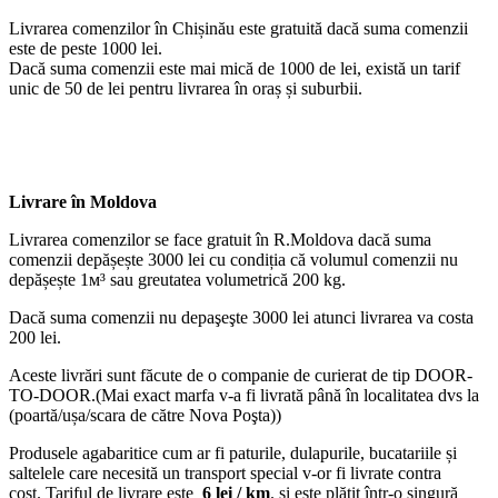
Livrarea comenzilor în Chișinău este gratuită dacă suma comenzii
este de peste 1000 lei.
Dacă suma comenzii este mai mică de 1000 de lei, există un tarif
unic de 50 de lei pentru livrarea în oraș și suburbii.
Livrare în Moldova
Livrarea comenzilor se face gratuit în R.Moldova dacă suma
comenzii depășește 3000 lei cu condiția că volumul comenzii nu
depășește 1м³ sau greutatea volumetrică 200 kg.
Dacă suma comenzii nu depaşeşte 3000 lei atunci livrarea va costa
200 lei.
Aceste livrări sunt făcute de o companie de curierat de tip DOOR-
TO-DOOR.(Mai exact marfa v-a fi livrată până în localitatea dvs la
(poartă/ușa/scara de către Nova Poşta))
Produsele agabaritice cum ar fi paturile, dulapurile, bucatariile și
saltelele care necesită un transport special v-or fi livrate contra
cost. Tariful de livrare este
6 lei / km
. și este plătit într-o singură