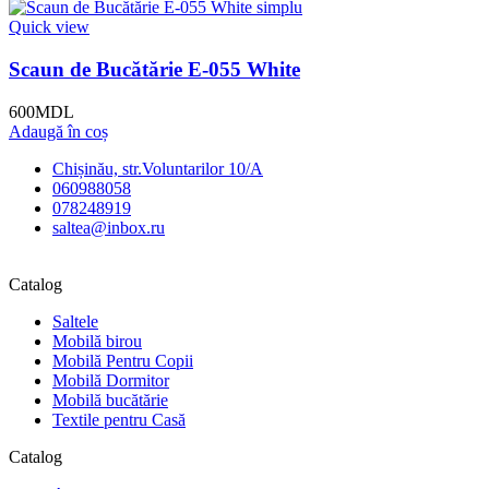
Quick view
Scaun de Bucătărie E-055 White
600
MDL
Adaugă în coș
Chișinău, str.Voluntarilor 10/A
060988058
078248919
saltea@inbox.ru
Catalog
Saltele
Mobilă birou
Mobilă Pentru Copii
Mobilă Dormitor
Mobilă bucătărie
Textile pentru Casă
Catalog