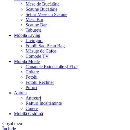
Mese de Bucătărie
Scaune Bucătărie
Seturi Mese cu Scaune
Mese Bar
Scaune Bar
Taburete
Mobilă Living
Livinguri
Fotolii Sac Bean Bag
Măsuțe de Cafea
Comode TV
Mobilă Moale
Canapele Extensibile și Fixe
Colțare
Fotolii
Fotolii Recliner
Pufuri
Antreu
Antreuri
Rafturi Încalțăminte
Cuiere
Mobilă Grădină
Coșul meu
Închide