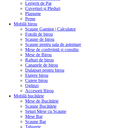
Lenjerii de Pat
Cuverturi și Pleduri
Plapume
Perne
Mobilă birou
Scaune Gaming | Calculator
Fotolii de birou
Scaune de birou
Scaune pentru sala de asteptare
Mese de conferintă și consiliu
Mese de Birou
Rafturi de birou
Canapele de birou
Dulapuri pentru birou
Etajere birou
Cuiere birou
Oglinzi
Accesorii Birou
Mobilă bucătărie
Mese de Bucătărie
Scaune Bucătărie
Seturi Mese cu Scaune
Mese Bar
Scaune Bar
Taburete