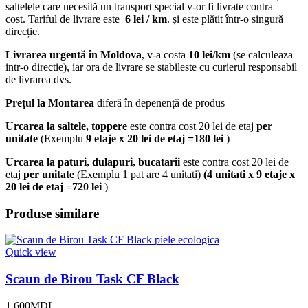
saltelele care necesită un transport special v-or fi livrate contra
cost. Tariful de livrare este
6 lei / km
. și este plătit într-o singură
direcție.
Livrarea urgentă
în Moldova
, v-a costa
10 lei/km
(se calculeaza
intr-o directie), iar ora de livrare se stabileste cu curierul responsabil
de livrarea dvs.
Prețul la Montarea
diferă în depenență de produs
Urcarea la saltele, toppere
este contra cost 20 lei de etaj
per
unitate
(Exemplu
9 etaje x 20 lei de etaj =180 lei
)
Urcarea la paturi, dulapuri, bucatarii
este contra cost 20 lei de
etaj
per unitate
(Exemplu 1 pat are 4 unitati)
(4 unitati x 9 etaje x
20 lei de etaj =720 lei
)
Produse similare
Quick view
Scaun de Birou Task CF Black
1,600
MDL