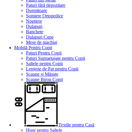
Paturi fără depozitare
Dormitoare
Somiere Ortopedice
Noptiere
Dulapuri
Banchete
Dulapuri Cupe
Mese de machiaj
Mobilă Pentru Copii
Paturi Pentru Copii
Paturi Supraetajate pentru Copii
Saltele pentru Copii
Lenjerie de Pat pentru Copii
Scaune și Măsuțe
Scaune Birou Copii
Textile pentru Casă
Huse pentru Saltele