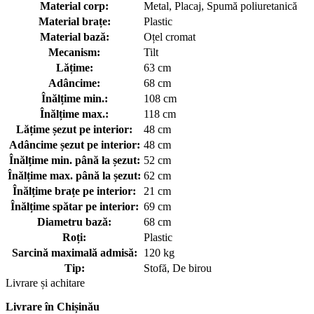
Material corp:
Metal, Placaj, Spumă poliuretanică
Material brațe:
Plastic
Material bază:
Oțel cromat
Mecanism:
Tilt
Lățime:
63 cm
Adâncime:
68 cm
Înălțime min.:
108 cm
Înălțime max.:
118 cm
Lățime șezut pe interior:
48 cm
Adâncime șezut pe interior:
48 cm
Înălțime min. până la șezut:
52 cm
Înălțime max. până la șezut:
62 cm
Înălțime brațe pe interior:
21 cm
Înălțime spătar pe interior:
69 cm
Diametru bază:
68 cm
Roți:
Plastic
Sarcină maximală admisă:
120 kg
Tip:
Stofă, De birou
Livrare și achitare
Livrare
în Chișinău