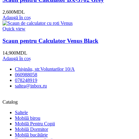
2,600
MDL
Adaugă în coș
Quick view
Scaun pentru Calculator Venus Black
14,900
MDL
Adaugă în coș
Chișinău, str.Voluntarilor 10/A
060988058
078248919
saltea@inbox.ru
Catalog
Saltele
Mobilă birou
Mobilă Pentru Copii
Mobilă Dormitor
Mobilă bucătărie