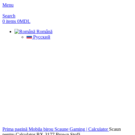
Menu
Search
0
items
0
MDL
Română
Русский
Prima pagină
Mobila birou
Scaune Gaming | Calculator
Scaun
pentru Calculator BX-3177 Brown Stofă