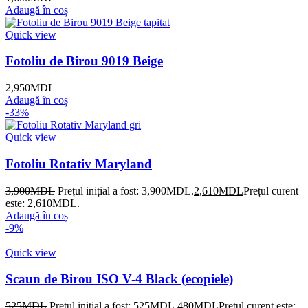
Adaugă în coș
Quick view
Fotoliu de Birou 9019 Beige
2,950
MDL
Adaugă în coș
-33%
Quick view
Fotoliu Rotativ Maryland
3,900
MDL
Prețul inițial a fost: 3,900MDL.
2,610
MDL
Prețul curent
este: 2,610MDL.
Adaugă în coș
-9%
Quick view
Scaun de Birou ISO V-4 Black (ecopiele)
525
MDL
Prețul inițial a fost: 525MDL.
480
MDL
Prețul curent este: