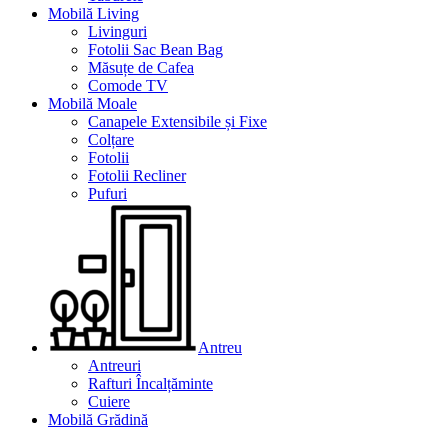
Mobilă Living
Livinguri
Fotolii Sac Bean Bag
Măsuțe de Cafea
Comode TV
Mobilă Moale
Canapele Extensibile și Fixe
Colțare
Fotolii
Fotolii Recliner
Pufuri
Antreu
Antreuri
Rafturi Încalțăminte
Cuiere
Mobilă Grădină