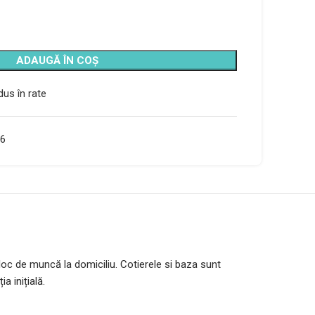
ADAUGĂ ÎN COȘ
us în rate
6
oc de muncă la domiciliu. Cotierele si baza sunt
a inițială.