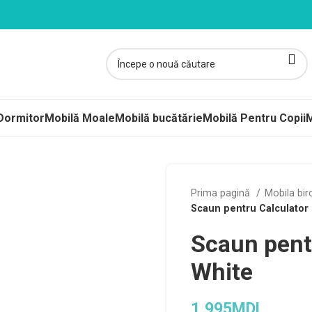
Dormitor
Mobilă Moale
Mobilă bucătărie
Mobilă Pentru Copii
M
Prima pagină
Mobila bi
Scaun pentru Calculator
Scaun pent
White
1,995
MDL