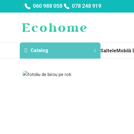
060 988 058
078 248 919
Catalog
Saltele
Mobilă 