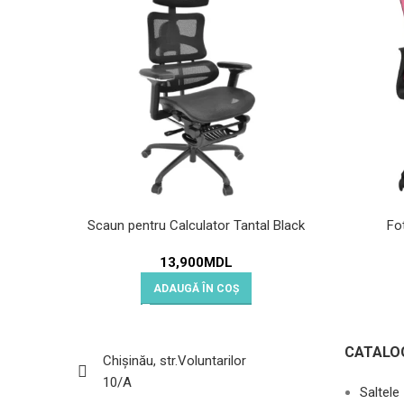
Scaun pentru Calculator Tantal Black
Fo
13,900
MDL
ADAUGĂ ÎN COȘ
CATALO
Chișinău, str.Voluntarilor
10/A
Saltele