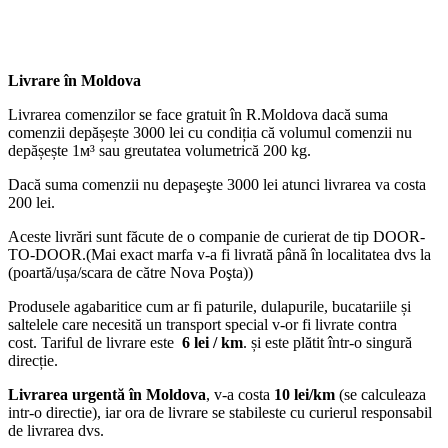
Livrare în Moldova
Livrarea comenzilor se face gratuit în R.Moldova dacă suma
comenzii depășește 3000 lei cu condiția că volumul comenzii nu
depășește 1м³ sau greutatea volumetrică 200 kg.
Dacă suma comenzii nu depaşeşte 3000 lei atunci livrarea va costa
200 lei.
Aceste livrări sunt făcute de o companie de curierat de tip DOOR-
TO-DOOR.(Mai exact marfa v-a fi livrată până în localitatea dvs la
(poartă/ușa/scara de către Nova Poşta))
Produsele agabaritice cum ar fi paturile, dulapurile, bucatariile și
saltelele care necesită un transport special v-or fi livrate contra
cost. Tariful de livrare este
6 lei / km
. și este plătit într-o singură
direcție.
Livrarea urgentă
în Moldova
, v-a costa
10 lei/km
(se calculeaza
intr-o directie), iar ora de livrare se stabileste cu curierul responsabil
de livrarea dvs.