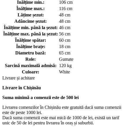
Înălțime min.:
106 cm
Înălțime max.:
116 cm
Lățime șezut:
48 cm
Adâncime șezut:
48 cm
Înălțime min. până la șezut:
46 cm
Înălțime max. până la șezut:
56 cm
Înălțime spătar:
60 cm
Înălțime brațe:
18 cm
Diametru bază:
65 cm
Role:
Gumate
Sarcină maximală admisă:
120 kg
Culoare:
White
Livrare și achitare
Livrare
în Chișinău
Suma minimă a comenzii este de 500 lei
Livrarea comenzilor în Chișinău este gratuită dacă suma comenzii
este de peste 1000 lei.
Dacă suma comenzii este mai mică de 1000 de lei, există un tarif
unic de 50 de lei pentru livrarea în oraș și suburbii.