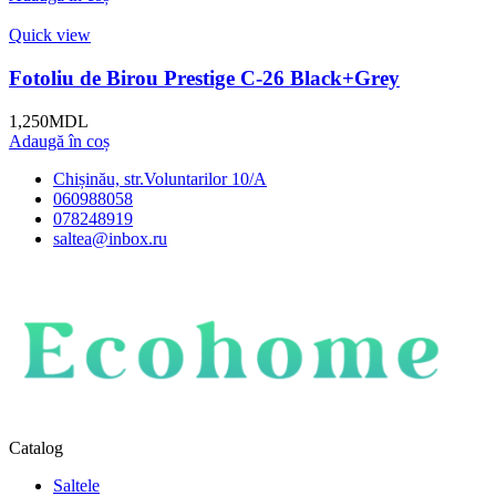
Quick view
Fotoliu de Birou Prestige C-26 Black+Grey
1,250
MDL
Adaugă în coș
Chișinău, str.Voluntarilor 10/A
060988058
078248919
saltea@inbox.ru
Catalog
Saltele