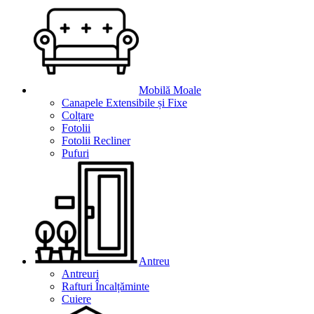
Mobilă Moale
Canapele Extensibile și Fixe
Colțare
Fotolii
Fotolii Recliner
Pufuri
Antreu
Antreuri
Rafturi Încalțăminte
Cuiere