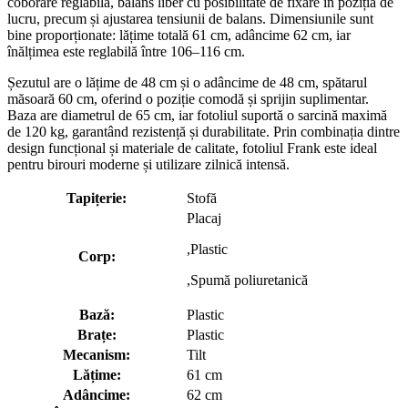
coborâre reglabilă, balans liber cu posibilitate de fixare în poziția de
lucru, precum și ajustarea tensiunii de balans. Dimensiunile sunt
bine proporționate: lățime totală 61 cm, adâncime 62 cm, iar
înălțimea este reglabilă între 106–116 cm.
Șezutul are o lățime de 48 cm și o adâncime de 48 cm, spătarul
măsoară 60 cm, oferind o poziție comodă și sprijin suplimentar.
Baza are diametrul de 65 cm, iar fotoliul suportă o sarcină maximă
de 120 kg, garantând rezistență și durabilitate. Prin combinația dintre
design funcțional și materiale de calitate, fotoliul Frank este ideal
pentru birouri moderne și utilizare zilnică intensă.
Tapițerie:
Stofă
Placaj
,Plastic
Corp:
,Spumă poliuretanică
Bază:
Plastic
Brațe:
Plastic
Mecanism:
Tilt
Lățime:
61 cm
Adâncime:
62 cm