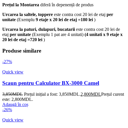
Prețul la Montarea
diferă în depenență de produs
Urcarea la saltele, toppere
este contra cost 20 lei de etaj
per
unitate
(Exemplu
9 etaje x 20 lei de etaj =180 lei
)
Urcarea la paturi, dulapuri, bucatarii
este contra cost 20 lei de
etaj
per unitate
(Exemplu 1 pat are 4 unitati)
(4 unitati x 9 etaje x
20 lei de etaj =720 lei
)
Produse similare
-27%
Quick view
Scaun pentru Calculator BX-3000 Camel
3,850
MDL
Prețul inițial a fost: 3,850MDL.
2,800
MDL
Prețul curent
este: 2,800MDL.
Adaugă în coș
-26%
Quick view