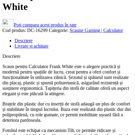
White
Poți cumpara acest produs în rate
Cod produs:
DC-16299
Categorie:
Scaune Gaming | Calculator
Descriere
Livrare și achitare
Descriere
Scaun pentru Calculator Frank White este o alegere practică și
modernă pentru spațiile de lucru, creat pentru a oferi confort și
funcționalitate în utilizarea zilnică. Șezutul și spătarul sunt realizate
din placaj, plastic și spumă poliuretanică, asigurând rezistență și
susținere ergonomică. Tapițeria din stofă de calitate oferă un aspect
elegant și este plăcută la atingere.
Brațele din plastic dur cu inserții de stofă adaugă un plus de confort
și stabilitate în timpul lucrului. Baza este realizată din plastic dur din
polipropilenă, cu role gumate, ce permit mobilitate ușoară fără a
deteriora pardoseala.
Fotoliul este echipat cu mecanism Tilt, ce permite ridicare și