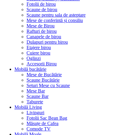
Fotolii de birou
Scaune de birou
Scaune pentru sala de asteptare
Mese de conferintă și consiliu
Mese de Birou
Rafturi de birou
Canapele de birou
Dulapuri pentru birou
Etajere birou
Cuiere birou
Oglinzi
Accesorii Birou
Mobilă bucătărie
Mese de Bucătărie
Scaune Bucătărie
Seturi Mese cu Scaune
Mese Bar
Scaune Bar
Taburete
Mobilă Living
Livinguri
Fotolii Sac Bean Bag
Măsuțe de Cafea
Comode TV
Mobilă Moale