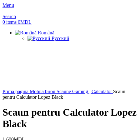
Menu
Search
0
items
0
MDL
Română
Русский
Prima pagină
Mobila birou
Scaune Gaming | Calculator
Scaun
pentru Calculator Lopez Black
Scaun pentru Calculator Lopez
Black
1,600
MDL