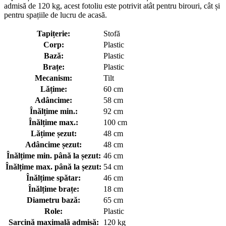
admisă de 120 kg, acest fotoliu este potrivit atât pentru birouri, cât și
pentru spațiile de lucru de acasă.
Tapițerie:
Stofă
Corp:
Plastic
Bază:
Plastic
Brațe:
Plastic
Mecanism:
Tilt
Lățime:
60 cm
Adâncime:
58 cm
Înălțime min.:
92 cm
Înălțime max.:
100 cm
Lățime șezut:
48 cm
Adâncime șezut:
48 cm
Înălțime min. până la șezut:
46 cm
Înălțime max. până la șezut:
54 cm
Înălțime spătar:
46 cm
Înălțime brațe:
18 cm
Diametru bază:
65 cm
Role:
Plastic
Sarcină maximală admisă:
120 kg