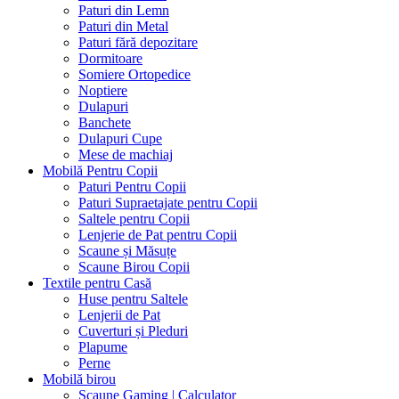
Paturi din Lemn
Paturi din Metal
Paturi fără depozitare
Dormitoare
Somiere Ortopedice
Noptiere
Dulapuri
Banchete
Dulapuri Cupe
Mese de machiaj
Mobilă Pentru Copii
Paturi Pentru Copii
Paturi Supraetajate pentru Copii
Saltele pentru Copii
Lenjerie de Pat pentru Copii
Scaune și Măsuțe
Scaune Birou Copii
Textile pentru Casă
Huse pentru Saltele
Lenjerii de Pat
Cuverturi și Pleduri
Plapume
Perne
Mobilă birou
Scaune Gaming | Calculator