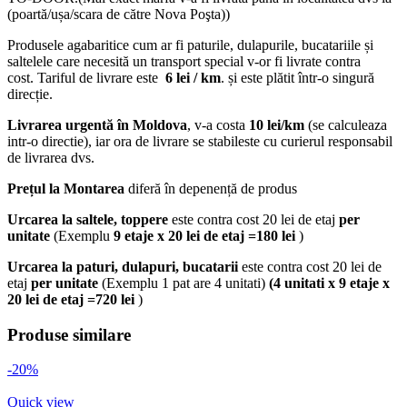
(poartă/ușa/scara de către Nova Poşta))
Produsele agabaritice cum ar fi paturile, dulapurile, bucatariile și
saltelele care necesită un transport special v-or fi livrate contra
cost. Tariful de livrare este
6 lei / km
. și este plătit într-o singură
direcție.
Livrarea urgentă
în Moldova
, v-a costa
10 lei/km
(se calculeaza
intr-o directie), iar ora de livrare se stabileste cu curierul responsabil
de livrarea dvs.
Prețul la Montarea
diferă în depenență de produs
Urcarea la saltele, toppere
este contra cost 20 lei de etaj
per
unitate
(Exemplu
9 etaje x 20 lei de etaj =180 lei
)
Urcarea la paturi, dulapuri, bucatarii
este contra cost 20 lei de
etaj
per unitate
(Exemplu 1 pat are 4 unitati)
(4 unitati x 9 etaje x
20 lei de etaj =720 lei
)
Produse similare
-20%
Quick view