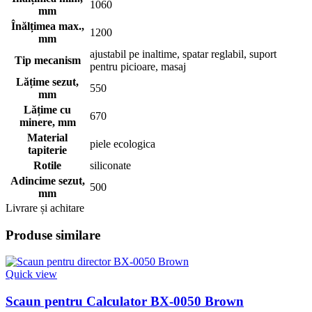
1060
mm
Înălțimea max.,
1200
mm
ajustabil pe inaltime, spatar reglabil, suport
Tip mecanism
pentru picioare, masaj
Lățime sezut,
550
mm
Lățime cu
670
minere, mm
Material
piele ecologica
tapiterie
Rotile
siliconate
Adincime sezut,
500
mm
Livrare și achitare
Produse similare
Quick view
Scaun pentru Calculator BX-0050 Brown