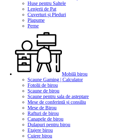
Huse pentru Saltele
Lenjerii de Pat
Cuverturi și Pleduri
Plapume
Perne
Mobilă birou
Scaune Gaming | Calculator
Fotolii de birou
Scaune de birou
Scaune pentru sala de asteptare
Mese de conferintă și consiliu
Mese de Birou
Rafturi de birou
Canapele de birou
Dulapuri pentru birou
Etajere birou
Cuiere birou