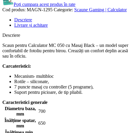
Poți cumpara acest produs în rate
Cod produs:
MAGN-1295
Categorie:
Scaune Gaming | Calculator
Descriere
Livrare și achitare
Descriere
Scaun pentru Calculator MC 050 cu Masaj Black – un model super
confortabil de fotoliu pentru birou. Creazăți un confort deplin acasă
sau în oficiu.
Carcateristici:
Mecanism- multibloc
Rotile – siliconate,
7 puncte masaj cu controller (5 programe),
Suport pentru picioare, de tip pliabil.
Caracteristici generale
Diametru baza,
700
mm
Înălțime spatar,
650
mm
Înălțimea min.,