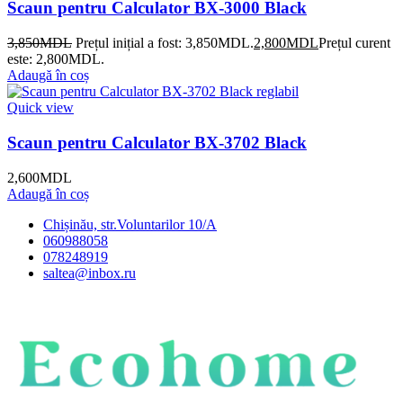
Scaun pentru Calculator BX-3000 Black
3,850
MDL
Prețul inițial a fost: 3,850MDL.
2,800
MDL
Prețul curent
este: 2,800MDL.
Adaugă în coș
Quick view
Scaun pentru Calculator BX-3702 Black
2,600
MDL
Adaugă în coș
Chișinău, str.Voluntarilor 10/A
060988058
078248919
saltea@inbox.ru