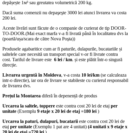
depășește 1м³ sau greutatea volumetrică 200 kg.
Dacă suma comenzii nu depaşeşte 3000 lei atunci livrarea va costa
200 lei.
Aceste livrări sunt făcute de o companie de curierat de tip DOOR-
TO-DOOR.(Mai exact marfa v-a fi livrată până în localitatea dvs la
(poartă/ușa/scara de către Nova Poşta))
Produsele agabaritice cum ar fi paturile, dulapurile, bucatariile și
saltelele care necesită un transport special v-or fi livrate contra
cost. Tariful de livrare este
6 lei / km
. și este plătit într-o singură
direcție.
Livrarea urgentă
în Moldova
, v-a costa
10 lei/km
(se calculeaza
intr-o directie), iar ora de livrare se stabileste cu curierul responsabil
de livrarea dvs.
Prețul la Montarea
diferă în depenență de produs
Urcarea la saltele, toppere
este contra cost 20 lei de etaj
per
unitate
(Exemplu
9 etaje x 20 lei de etaj =180 lei
)
Urcarea la paturi, dulapuri, bucatarii
este contra cost 20 lei de
etaj
per unitate
(Exemplu 1 pat are 4 unitati)
(4 unitati x 9 etaje x
20 lei de etaj =720 lei
)