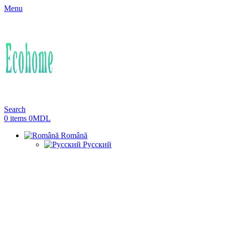
Menu
Search
0
items
0
MDL
Română
Русский