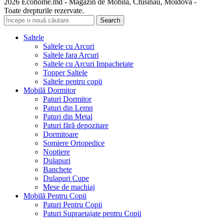
2026 Ecohome.md - Magazin de Mobila, Chisinau, Moldova -
Toate drepturile rezervate.
Search
Saltele
Saltele cu Arcuri
Saltele fara Arcuri
Saltele cu Arcuri Impachetate
Topper Saltele
Saltele pentru copii
Mobilă Dormitor
Paturi Dormitor
Paturi din Lemn
Paturi din Metal
Paturi fără depozitare
Dormitoare
Somiere Ortopedice
Noptiere
Dulapuri
Banchete
Dulapuri Cupe
Mese de machiaj
Mobilă Pentru Copii
Paturi Pentru Copii
Paturi Supraetajate pentru Copii