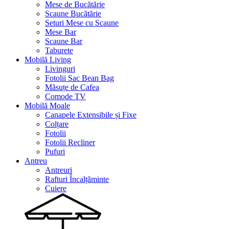
Mese de Bucătărie
Scaune Bucătărie
Seturi Mese cu Scaune
Mese Bar
Scaune Bar
Taburete
Mobilă Living
Livinguri
Fotolii Sac Bean Bag
Măsuțe de Cafea
Comode TV
Mobilă Moale
Canapele Extensibile și Fixe
Colțare
Fotolii
Fotolii Recliner
Pufuri
Antreu
Antreuri
Rafturi Încalțăminte
Cuiere