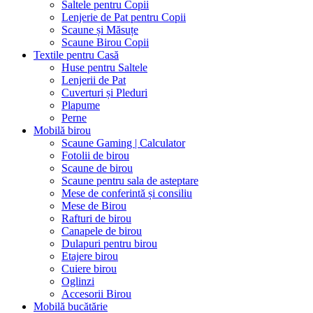
Saltele pentru Copii
Lenjerie de Pat pentru Copii
Scaune și Măsuțe
Scaune Birou Copii
Textile pentru Casă
Huse pentru Saltele
Lenjerii de Pat
Cuverturi și Pleduri
Plapume
Perne
Mobilă birou
Scaune Gaming | Calculator
Fotolii de birou
Scaune de birou
Scaune pentru sala de asteptare
Mese de conferintă și consiliu
Mese de Birou
Rafturi de birou
Canapele de birou
Dulapuri pentru birou
Etajere birou
Cuiere birou
Oglinzi
Accesorii Birou
Mobilă bucătărie