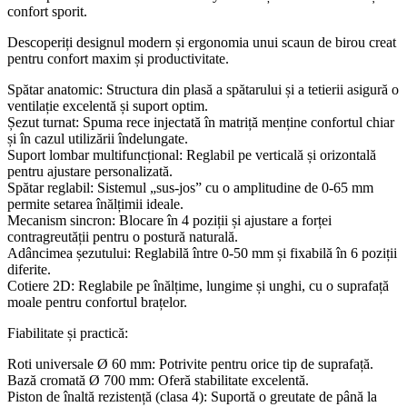
confort sporit.
Descoperiți designul modern și ergonomia unui scaun de birou creat
pentru confort maxim și productivitate.
Spătar anatomic: Structura din plasă a spătarului și a tetierii asigură o
ventilație excelentă și suport optim.
Șezut turnat: Spuma rece injectată în matriță menține confortul chiar
și în cazul utilizării îndelungate.
Suport lombar multifuncțional: Reglabil pe verticală și orizontală
pentru ajustare personalizată.
Spătar reglabil: Sistemul „sus-jos” cu o amplitudine de 0-65 mm
permite setarea înălțimii ideale.
Mecanism sincron: Blocare în 4 poziții și ajustare a forței
contragreutății pentru o postură naturală.
Adâncimea șezutului: Reglabilă între 0-50 mm și fixabilă în 6 poziții
diferite.
Cotiere 2D: Reglabile pe înălțime, lungime și unghi, cu o suprafață
moale pentru confortul brațelor.
Fiabilitate și practică:
Roti universale Ø 60 mm: Potrivite pentru orice tip de suprafață.
Bază cromată Ø 700 mm: Oferă stabilitate excelentă.
Piston de înaltă rezistență (clasa 4): Suportă o greutate de până la