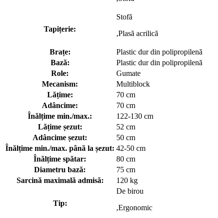
Stofă
Tapițerie:
,Plasă acrilică
Brațe:
Plastic dur din polipropilenă
Bază:
Plastic dur din polipropilenă
Role:
Gumate
Mecanism:
Multiblock
Lățime:
70 cm
Adâncime:
70 cm
Înălțime min./max.:
122-130 cm
Lățime șezut:
52 cm
Adâncime șezut:
50 cm
Înălțime min./max. până la șezut:
42-50 cm
Înălțime spătar:
80 cm
Diametru bază:
75 cm
Sarcină maximală admisă:
120 kg
De birou
Tip:
,Ergonomic