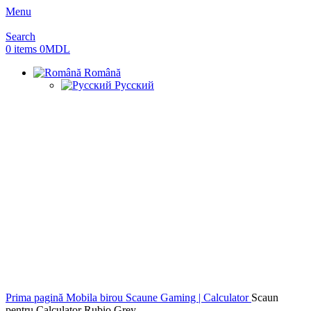
Menu
Search
0
items
0
MDL
Română
Русский
Prima pagină
Mobila birou
Scaune Gaming | Calculator
Scaun
pentru Calculator Rubio Grey