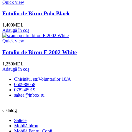
Quick view
Fotoliu de Birou Polo Black
1,400
MDL
Adaugă în coș
Quick view
Fotoliu de Birou F-2002 White
1,250
MDL
Adaugă în coș
Chișinău, str.Voluntarilor 10/A
060988058
078248919
saltea@inbox.ru
Catalog
Saltele
Mobilă birou
Mobilă Pentru Copii