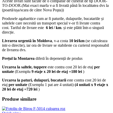
Aceste livrări sunt făcute de o companie de curierat de tip DOOR-
TO-DOOR.(Mai exact marfa v-a fi livrată până în localitatea dvs la
(poartă/ușa/scara de către Nova Poşta))
Produsele agabaritice cum ar fi paturile, dulapurile, bucatariile și
saltelele care necesită un transport special v-or fi livrate contra
cost. Tariful de livrare este
6 lei / km
. și este plătit într-o singură
direcție.
Livrarea urgentă
în Moldova
, v-a costa
10 lei/km
(se calculeaza
intr-o directie), iar ora de livrare se stabileste cu curierul responsabil
de livrarea dvs.
Prețul la Montarea
diferă în depenență de produs
Urcarea la saltele, toppere
este contra cost 20 lei de etaj
per
unitate
(Exemplu
9 etaje x 20 lei de etaj =180 lei
)
Urcarea la paturi, dulapuri, bucatarii
este contra cost 20 lei de
etaj
per unitate
(Exemplu 1 pat are 4 unitati)
(4 unitati x 9 etaje x
20 lei de etaj =720 lei
)
Produse similare