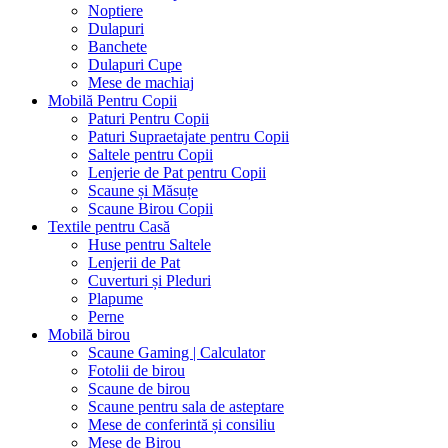
Noptiere
Dulapuri
Banchete
Dulapuri Cupe
Mese de machiaj
Mobilă Pentru Copii
Paturi Pentru Copii
Paturi Supraetajate pentru Copii
Saltele pentru Copii
Lenjerie de Pat pentru Copii
Scaune și Măsuțe
Scaune Birou Copii
Textile pentru Casă
Huse pentru Saltele
Lenjerii de Pat
Cuverturi și Pleduri
Plapume
Perne
Mobilă birou
Scaune Gaming | Calculator
Fotolii de birou
Scaune de birou
Scaune pentru sala de asteptare
Mese de conferintă și consiliu
Mese de Birou