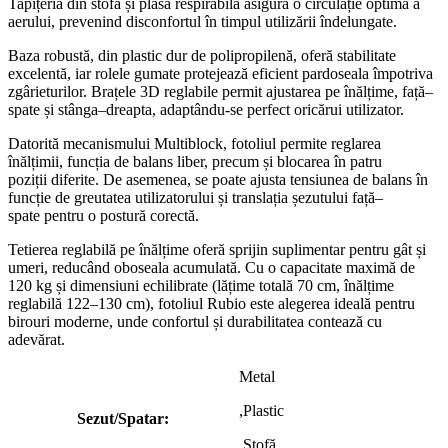
Tapițeria din stofă și plasă respirabilă asigură o circulație optimă a
aerului, prevenind disconfortul în timpul utilizării îndelungate.
Baza robustă, din plastic dur de polipropilenă, oferă stabilitate
excelentă, iar rolele gumate protejează eficient pardoseala împotriva
zgârieturilor. Brațele 3D reglabile permit ajustarea pe înălțime, față–
spate și stânga–dreapta, adaptându-se perfect oricărui utilizator.
Datorită mecanismului Multiblock, fotoliul permite reglarea
înălțimii, funcția de balans liber, precum și blocarea în patru
poziții diferite. De asemenea, se poate ajusta tensiunea de balans în
funcție de greutatea utilizatorului și translația șezutului față–
spate pentru o postură corectă.
Tetierea reglabilă pe înălțime oferă sprijin suplimentar pentru gât și
umeri, reducând oboseala acumulată. Cu o capacitate maximă de
120 kg și dimensiuni echilibrate (lățime totală 70 cm, înălțime
reglabilă 122–130 cm), fotoliul Rubio este alegerea ideală pentru
birouri moderne, unde confortul și durabilitatea contează cu
adevărat.
Metal
,Plastic
Sezut/Spatar:
,Stofă