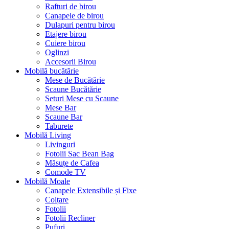
Rafturi de birou
Canapele de birou
Dulapuri pentru birou
Etajere birou
Cuiere birou
Oglinzi
Accesorii Birou
Mobilă bucătărie
Mese de Bucătărie
Scaune Bucătărie
Seturi Mese cu Scaune
Mese Bar
Scaune Bar
Taburete
Mobilă Living
Livinguri
Fotolii Sac Bean Bag
Măsuțe de Cafea
Comode TV
Mobilă Moale
Canapele Extensibile și Fixe
Colțare
Fotolii
Fotolii Recliner
Pufuri