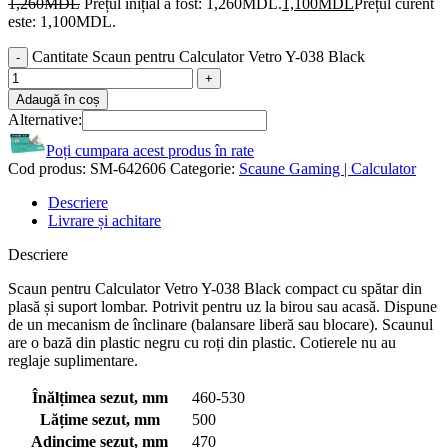
1,260
MDL
Prețul inițial a fost: 1,260MDL.
1,100
MDL
Prețul curent
este: 1,100MDL.
Cantitate Scaun pentru Calculator Vetro Y-038 Black
Adaugă în coș
Alternative:
Poți cumpara acest produs în rate
Cod produs:
SM-642606
Categorie:
Scaune Gaming | Calculator
Descriere
Livrare și achitare
Descriere
Scaun pentru Calculator Vetro Y-038 Black compact cu spătar din
plasă și suport lombar. Potrivit pentru uz la birou sau acasă. Dispune
de un mecanism de înclinare (balansare liberă sau blocare). Scaunul
are o bază din plastic negru cu roți din plastic. Cotierele nu au
reglaje suplimentare.
Înălțimea sezut, mm
460-530
Lățime sezut, mm
500
Adincime sezut, mm
470