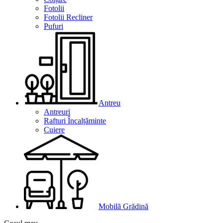
Fotolii
Fotolii Recliner
Pufuri
Antreu
Antreuri
Rafturi Încalțăminte
Cuiere
Mobilă Grădină