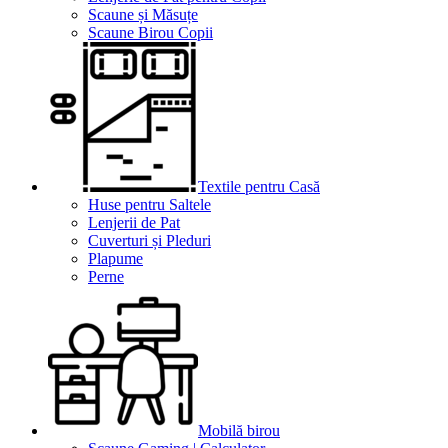
Scaune și Măsuțe
Scaune Birou Copii
Textile pentru Casă
Huse pentru Saltele
Lenjerii de Pat
Cuverturi și Pleduri
Plapume
Perne
Mobilă birou