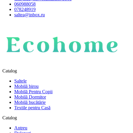
060988058
078248919
saltea@inbox.ru
Catalog
Saltele
Mobilă birou
Mobilă Pentru Copii
Mobilă Dormitor
Mobilă bucătărie
Textile pentru Casă
Catalog
Antreu