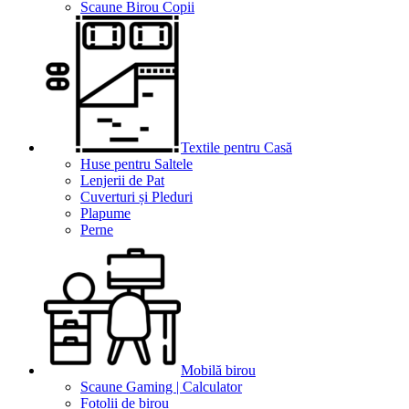
Scaune Birou Copii
Textile pentru Casă
Huse pentru Saltele
Lenjerii de Pat
Cuverturi și Pleduri
Plapume
Perne
Mobilă birou
Scaune Gaming | Calculator
Fotolii de birou