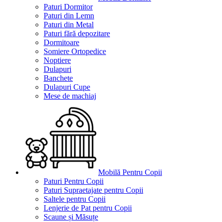
Paturi Dormitor
Paturi din Lemn
Paturi din Metal
Paturi fără depozitare
Dormitoare
Somiere Ortopedice
Noptiere
Dulapuri
Banchete
Dulapuri Cupe
Mese de machiaj
Mobilă Pentru Copii
Paturi Pentru Copii
Paturi Supraetajate pentru Copii
Saltele pentru Copii
Lenjerie de Pat pentru Copii
Scaune și Măsuțe