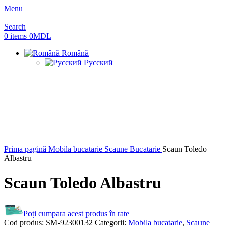
Menu
Search
0
items
0
MDL
Română
Русский
Sold out
Prima pagină
Mobila bucatarie
Scaune Bucatarie
Scaun Toledo
Albastru
Scaun Toledo Albastru
Poți cumpara acest produs în rate
Cod produs:
SM-92300132
Categorii:
Mobila bucatarie
,
Scaune