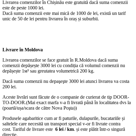
Livrarea comenzilor în Chișinău este gratuită dacă suma comenzii
este de peste 1000 lei.
Dacă suma comenzii este mai mică de 1000 de lei, există un tarif
unic de 50 de lei pentru livrarea în oraș și suburbii.
Livrare în Moldova
Livrarea comenzilor se face gratuit în R.Moldova dacă suma
comenzii depășește 3000 lei cu condiția că volumul comenzii nu
depășește 1м³ sau greutatea volumetrică 200 kg.
Dacă suma comenzii nu depaşeşte 3000 lei atunci livrarea va costa
200 lei.
Aceste livrări sunt făcute de o companie de curierat de tip DOOR-
TO-DOOR.(Mai exact marfa v-a fi livrată până în localitatea dvs la
(poartă/ușa/scara de către Nova Poşta))
Produsele agabaritice cum ar fi paturile, dulapurile, bucatariile și
saltelele care necesită un transport special v-or fi livrate contra
cost. Tariful de livrare este
6 lei / km
. și este plătit într-o singură
direcție.