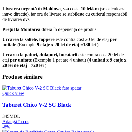
Livrarea urgentă
în Moldova
, v-a costa
10 lei/km
(se calculeaza
intr-o directie), iar ora de livrare se stabileste cu curierul responsabil
de livrarea dvs.
Prețul la Montarea
diferă în depenență de produs
Urcarea la saltele, toppere
este contra cost 20 lei de etaj
per
unitate
(Exemplu
9 etaje x 20 lei de etaj =180 lei
)
Urcarea la paturi, dulapuri, bucatarii
este contra cost 20 lei de
etaj
per unitate
(Exemplu 1 pat are 4 unitati)
(4 unitati x 9 etaje x
20 lei de etaj =720 lei
)
Produse similare
Quick view
Taburet Chico V-2 SC Black
345
MDL
Adaugă în coș
-6%