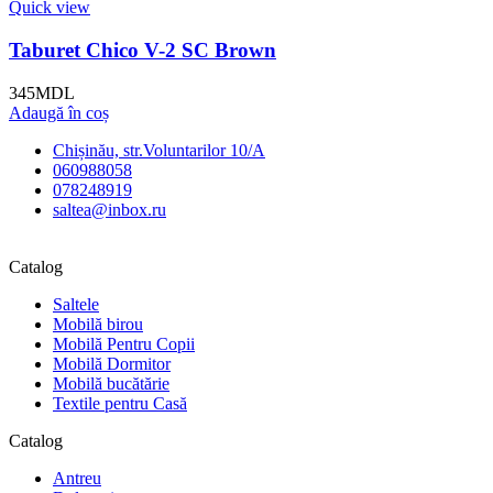
Quick view
Taburet Chico V-2 SC Brown
345
MDL
Adaugă în coș
Chișinău, str.Voluntarilor 10/A
060988058
078248919
saltea@inbox.ru
Catalog
Saltele
Mobilă birou
Mobilă Pentru Copii
Mobilă Dormitor
Mobilă bucătărie
Textile pentru Casă
Catalog
Antreu