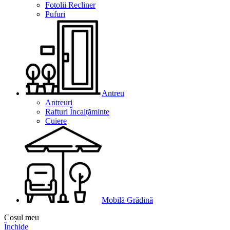
Fotolii Recliner
Pufuri
Antreu
Antreuri
Rafturi Încalțăminte
Cuiere
Mobilă Grădină
Coșul meu
Închide