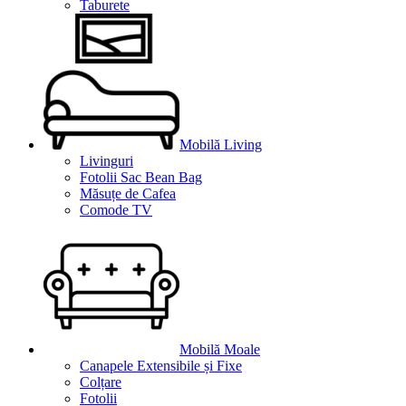
Taburete
Mobilă Living
Livinguri
Fotolii Sac Bean Bag
Măsuțe de Cafea
Comode TV
Mobilă Moale
Canapele Extensibile și Fixe
Colțare
Fotolii