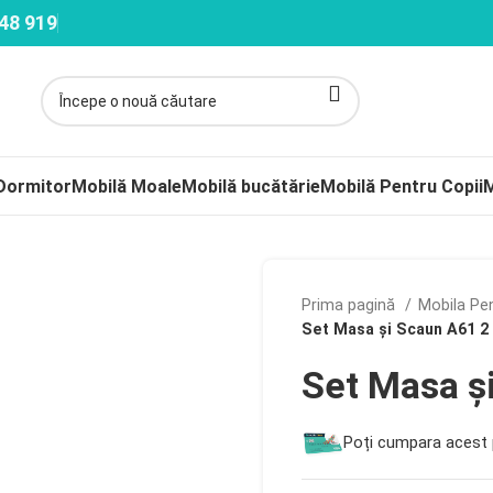
48 919
Dormitor
Mobilă Moale
Mobilă bucătărie
Mobilă Pentru Copii
M
Prima pagină
Mobila Pe
Set Masa și Scaun A61 2
Set Masa ș
Poți cumpara acest 