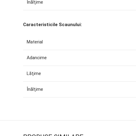
Înălţime
Сaracteristicile Scaunului:
Material
Adancime
Lăţime
Înălţime