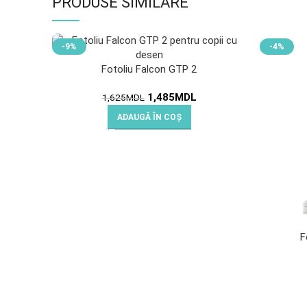
PRODUSE SIMILARE
-9%
-4%
Fotoliu Falcon GTP 2
1,485
MDL
1,625
MDL
ADAUGĂ ÎN COȘ
F