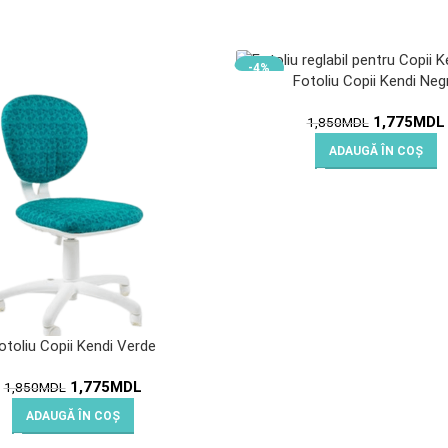
-4%
Fotoliu Copii Kendi Neg
1,775
MDL
1,850
MDL
ADAUGĂ ÎN COȘ
otoliu Copii Kendi Verde
1,775
MDL
1,850
MDL
ADAUGĂ ÎN COȘ