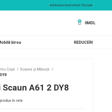
Achitare
Livrare
Contact
Русский
0
0
MDL
obilă birou
REDUCERI
ntru Copii
Scaune și Măsuțe
 DY8
i Scaun A61 2 DY8
produs în rate