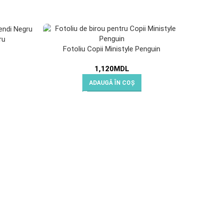
ru
Fot
Fotoliu Copii Ministyle Penguin
1,120
MDL
ADAUGĂ ÎN COȘ