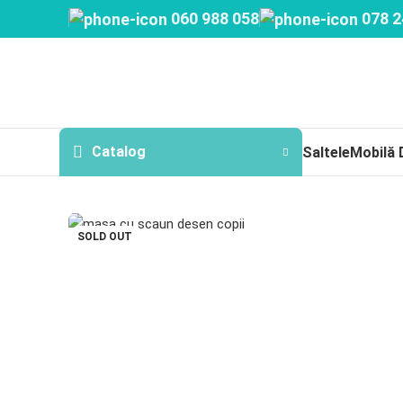
060 988 058
078 2
Catalog
Saltele
Mobilă 
SOLD OUT