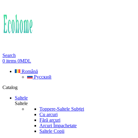
Search
0
items
0
MDL
Română
Русский
Catalog
Saltele
Saltele
Toppere-Saltele Subțiri
Cu arcuri
Fără arcuri
Arcuri Împachetate
Saltele Copii