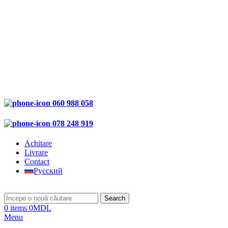
060 988 058
078 248 919
Achitare
Livrare
Contact
Русский
Search
0
items
0
MDL
Menu