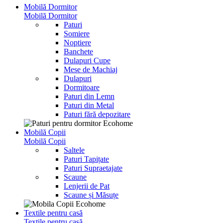
Mobilă Dormitor
Mobilă Dormitor
Paturi
Somiere
Noptiere
Banchete
Dulapuri Cupe
Mese de Machiaj
Dulapuri
Dormitoare
Paturi din Lemn
Paturi din Metal
Paturi fără depozitare
Mobilă Copii
Mobilă Copii
Saltele
Paturi Tapițate
Paturi Supraetajate
Scaune
Lenjerii de Pat
Scaune și Măsuțe
Textile pentru casă
Textile pentru casă