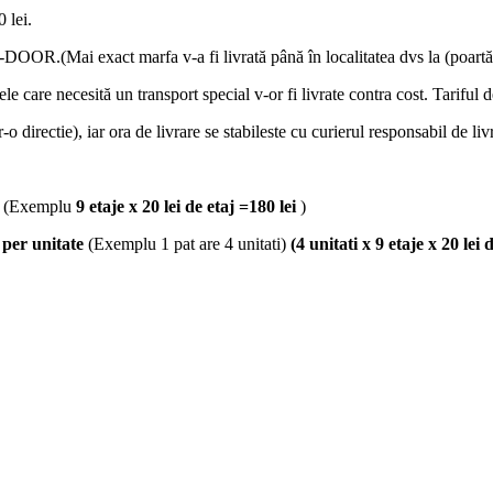
 lei.
OOR.(Mai exact marfa v-a fi livrată până în localitatea dvs la (poartă
lele care necesită un transport special v-or fi livrate contra cost. Tariful 
-o directie), iar ora de livrare se stabileste cu curierul responsabil de liv
(Exemplu
9 etaje x 20 lei de etaj =180 lei
)
j
per unitate
(Exemplu 1 pat are 4 unitati)
(4 unitati x 9 etaje x 20 lei 