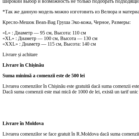
широкий выбор и возможность не только подобрать подходящий 
*Так же данную модель можно изготовить из Велюра и материал
Кресло-Мешок Bean-Bag Груша Эко-кожа, Черное, Размеры:
«L» : Диаметр — 95 см, Высота: 110 см
«XL» : Диаметр — 100 см, Высота — 130 см
«XXL» : Диаметр — 115 см, Высота: 140 см
Livrare și achitare
Livrare
în Chișinău
Suma minimă a comenzii este de 500 lei
Livrarea comenzilor în Chișinău este gratuită dacă suma comenzii este
Dacă suma comenzii este mai mică de 1000 de lei, există un tarif unic d
Livrare în Moldova
Livrarea comenzilor se face gratuit în R.Moldova dacă suma comenzii