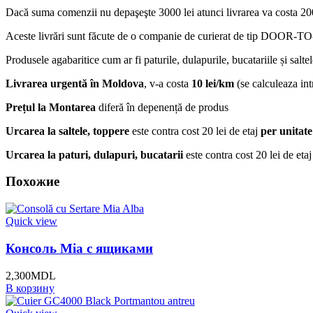
Dacă suma comenzii nu depaşeşte 3000 lei atunci livrarea va costa 200
Aceste livrări sunt făcute de o companie de curierat de tip DOOR-TO-D
Produsele agabaritice cum ar fi paturile, dulapurile, bucatariile și salte
Livrarea urgentă
în Moldova
, v-a costa
10 lei/km
(se calculeaza intr
Prețul la Montarea
diferă în depenență de produs
Urcarea la saltele, toppere
este contra cost 20 lei de etaj
per unitate
Urcarea la paturi, dulapuri, bucatarii
este contra cost 20 lei de eta
Похожие
Quick view
Консоль Mia с ящиками
2,300
MDL
В корзину