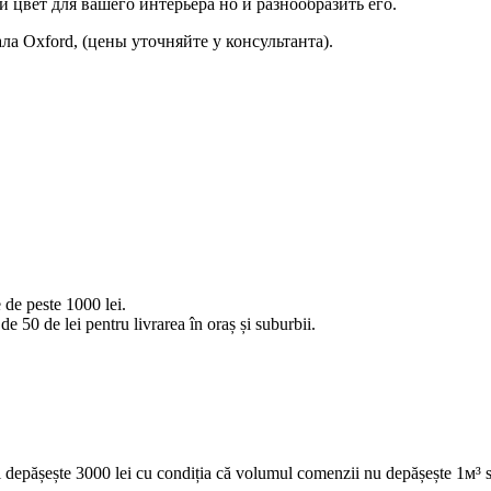
цвет для вашего интерьера но и разнообразить его.
а Oxford, (цены уточняйте у консультанта).
 de peste 1000 lei.
e 50 de lei pentru livrarea în oraș și suburbii.
 depășește 3000 lei cu condiția că volumul comenzii nu depășește 1м³ s