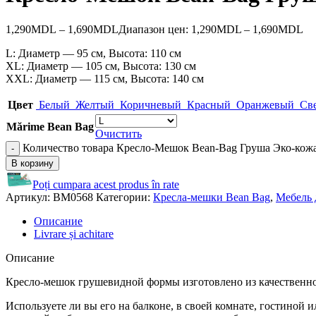
1,290
MDL
–
1,690
MDL
Диапазон цен: 1,290MDL – 1,690MDL
L: Диаметр — 95 см, Высота: 110 см
XL: Диаметр — 105 см, Высота: 130 см
XXL: Диаметр — 115 см, Высота: 140 см
Цвет
Белый
Желтый
Коричневый
Красный
Оранжевый
Св
Mărime Bean Bag
Очистить
Количество товара Кресло-Мешок Bean-Bag Груша Эко-кожа
В корзину
Poți cumpara acest produs în rate
Артикул:
BM0568
Категории:
Кресла-мешки Bean Bag
,
Мебель 
Описание
Livrare și achitare
Описание
Кресло-мешок грушевидной формы изготовлено из качественной,
Используете ли вы его на балконе, в своей комнате, гостиной 