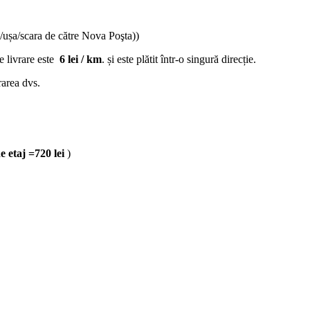
/ușa/scara de către Nova Poşta))
de livrare este
6 lei / km
. și este plătit într-o singură direcție.
rarea dvs.
de etaj =720 lei
)