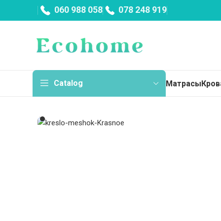
060 988 058
078 248 919
Catalog
Матрасы
Кров
Мат
Тон
Пру
Бес
Нез
Дет