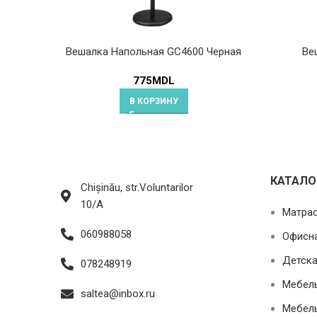
Вешалка Напольная GC4600 Черная
Ве
775
MDL
В КОРЗИНУ
КАТАЛО
Chișinău, str.Voluntarilor
10/A
Матра
060988058
Офисн
Детска
078248919
Мебель
saltea@inbox.ru
Мебель