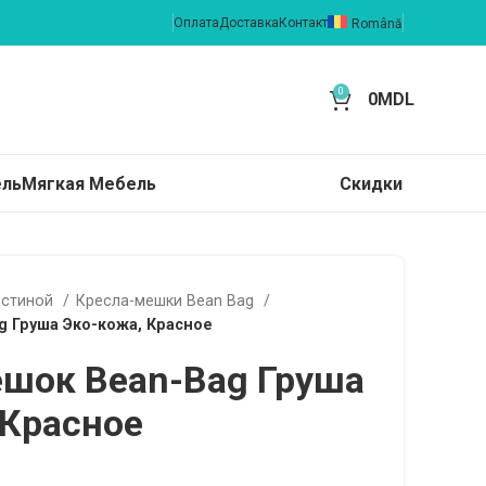
Оплата
Доставка
Контакт
Română
0
0
MDL
ель
Мягкая Мебель
Скидки
остиной
Кресла-мешки Bean Bag
 Груша Эко-кожа, Красное
шок Bean-Bag Груша
 Красное