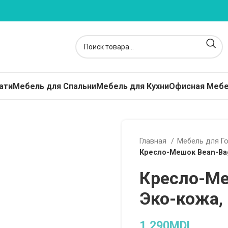
ати
Мебель для Спальни
Мебель для Кухни
Офисная Меб
расы
Главная
Мебель для Г
кие Матрасы - Топперы
Кресло-Мешок Bean-Bag
жинные
Кресло-Ме
пружинные
Эко-кожа,
ависимые Пружины
ские Матрасы
1,290
MDL