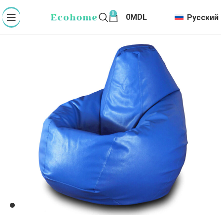
0
0
MDL
Русский