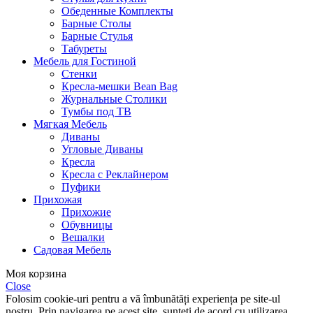
Обеденные Комплекты
Барные Столы
Барные Стулья
Табуреты
Мебель для Гостиной
Стенки
Кресла-мешки Bean Bag
Журнальные Столики
Тумбы под ТВ
Мягкая Мебель
Диваны
Угловые Диваны
Кресла
Кресла с Реклайнером
Пуфики
Прихожая
Прихожие
Обувницы
Вешалки
Садовая Мебель
Моя корзина
Close
Folosim cookie-uri pentru a vă îmbunătăți experiența pe site-ul
nostru. Prin navigarea pe acest site, sunteți de acord cu utilizarea