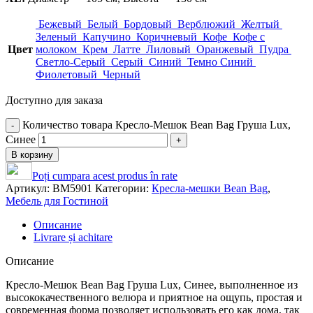
Бежевый
Белый
Бордовый
Верблюжий
Желтый
Зеленый
Капучино
Коричневый
Кофе
Кофе с
Цвет
молоком
Крем
Латте
Лиловый
Оранжевый
Пудра
Светло-Серый
Серый
Синий
Темно Синий
Фиолетовый
Черный
Доступно для заказа
Количество товара Кресло-Мешок Bean Bag Груша Lux,
Синее
В корзину
Poți cumpara acest produs în rate
Артикул:
BM5901
Категории:
Кресла-мешки Bean Bag
,
Мебель для Гостиной
Описание
Livrare și achitare
Описание
Кресло-Мешок Bean Bag Груша Lux, Синее, выполненное из
высококачественного велюра и приятное на ощупь, простая и
современная форма позволяет использовать его как дома, так