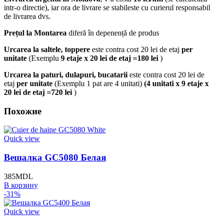
intr-o directie), iar ora de livrare se stabileste cu curierul responsabil
de livrarea dvs.
Prețul la Montarea
diferă în depenență de produs
Urcarea la saltele, toppere
este contra cost 20 lei de etaj
per
unitate
(Exemplu
9 etaje x 20 lei de etaj =180 lei
)
Urcarea la paturi, dulapuri, bucatarii
este contra cost 20 lei de
etaj
per unitate
(Exemplu 1 pat are 4 unitati)
(4 unitati x 9 etaje x
20 lei de etaj =720 lei
)
Похожие
Quick view
Вешалка GC5080 Белая
385
MDL
В корзину
-31%
Quick view