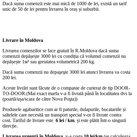
Dacă suma comenzii este mai mică de 1000 de lei, există un tarif
unic de 50 de lei pentru livrarea în oraș și suburbii.
Livrare în Moldova
Livrarea comenzilor se face gratuit în R.Moldova dacă suma
comenzii depășește 3000 lei cu condiția că volumul comenzii nu
depășește 1м³ sau greutatea volumetrică 200 kg.
Dacă suma comenzii nu depaşeşte 3000 lei atunci livrarea va costa
200 lei.
Aceste livrări sunt făcute de o companie de curierat de tip DOOR-
TO-DOOR.(Mai exact marfa v-a fi livrată până în localitatea dvs la
(poartă/ușa/scara de către Nova Poşta))
Produsele agabaritice cum ar fi paturile, dulapurile, bucatariile și
saltelele care necesită un transport special v-or fi livrate contra
cost. Tariful de livrare este
6 lei / km
. și este plătit într-o singură
direcție.
Livrarea urgentă
în Moldova
, v-a costa
10 lei/km
(se calculeaza