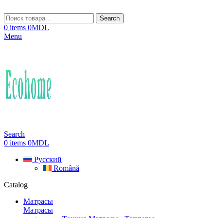
Search
0
items
0
MDL
Menu
Search
0
items
0
MDL
Русский
Română
Catalog
Матрасы
Матрасы