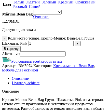
Белый
Желтый
Зеленый
Красный
Оранжевый
Цвет
Розовый
Синий
Mărime Bean Bag
Очистить
1,270
MDL
Доступно для заказа
Количество товара Кресло-Мешок Bean-Bag Груша
Шахматы, Pink
В корзину
Alternative:
Poți cumpara acest produs în rate
Артикул:
BM5974
Категории:
Кресла-мешки Bean Bag
,
Мебель для Гостиной
Описание
Livrare și achitare
Описание
Кресло-Мешок Bean-Bag Груша Шахматы, Pink из материала
Oxford станет практичным и эстетическим предметом
интерьера. Разнообразность оттенков позволяет вам выбрать