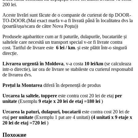
200 lei.
Aceste livrări sunt făcute de o companie de curierat de tip DOOR-
TO-DOOR.(Mai exact marfa v-a fi livrată până în localitatea dvs la
(poartă/ușa/scara de către Nova Poşta))
Produsele agabaritice cum ar fi paturile, dulapurile, bucatariile și
saltelele care necesită un transport special v-or fi livrate contra
cost. Tariful de livrare este
6 lei / km
. și este plătit într-o singură
direcție.
Livrarea urgentă
în Moldova
, v-a costa
10 lei/km
(se calculeaza
intr-o directie), iar ora de livrare se stabileste cu curierul responsabil
de livrarea dvs.
Prețul la Montarea
diferă în depenență de produs
Urcarea la saltele, toppere
este contra cost 20 lei de etaj
per
unitate
(Exemplu
9 etaje x 20 lei de etaj =180 lei
)
Urcarea la paturi, dulapuri, bucatarii
este contra cost 20 lei de
etaj
per unitate
(Exemplu 1 pat are 4 unitati)
(4 unitati x 9 etaje x
20 lei de etaj =720 lei
)
Похожие