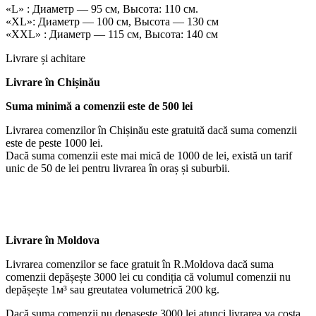
«L» : Диаметр — 95 см, Высота: 110 см.
«XL»: Диаметр — 100 см, Высота — 130 см
«XXL» : Диаметр — 115 см, Высота: 140 см
Livrare și achitare
Livrare
în Chișinău
Suma minimă a comenzii este de 500 lei
Livrarea comenzilor în Chișinău este gratuită dacă suma comenzii
este de peste 1000 lei.
Dacă suma comenzii este mai mică de 1000 de lei, există un tarif
unic de 50 de lei pentru livrarea în oraș și suburbii.
Livrare în Moldova
Livrarea comenzilor se face gratuit în R.Moldova dacă suma
comenzii depășește 3000 lei cu condiția că volumul comenzii nu
depășește 1м³ sau greutatea volumetrică 200 kg.
Dacă suma comenzii nu depaşeşte 3000 lei atunci livrarea va costa