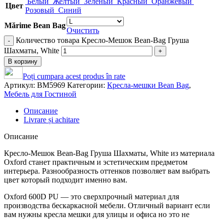
Белый
Желтый
Зеленый
Красный
Оранжевый
Цвет
Розовый
Синий
Mărime Bean Bag
Очистить
Количество товара Кресло-Мешок Bean-Bag Груша
Шахматы, White
В корзину
Poți cumpara acest produs în rate
Артикул:
BM5969
Категории:
Кресла-мешки Bean Bag
,
Мебель для Гостиной
Описание
Livrare și achitare
Описание
Кресло-Мешок Bean-Bag Груша Шахматы, White из материала
Oxford станет практичным и эстетическим предметом
интерьера. Разнообразность оттенков позволяет вам выбрать
цвет который подходит именно вам.
Oxford 600D PU — это сверхпрочный материал для
производства бескаркасной мебели. Отличный вариант если
вам нужны кресла мешки для улицы и офиса но это не