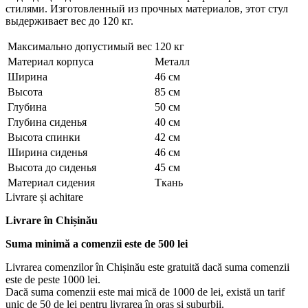
стилями. Изготовленный из прочных материалов, этот стул
выдерживает вес до 120 кг.
Максимально допустимый вес
120 кг
Материал корпуса
Металл
Ширина
46 см
Высота
85 см
Глубина
50 см
Глубина сиденья
40 см
Высота спинки
42 см
Ширина сиденья
46 см
Высота до сиденья
45 см
Материал сидения
Ткань
Livrare și achitare
Livrare
în Chișinău
Suma minimă a comenzii este de 500 lei
Livrarea comenzilor în Chișinău este gratuită dacă suma comenzii
este de peste 1000 lei.
Dacă suma comenzii este mai mică de 1000 de lei, există un tarif
unic de 50 de lei pentru livrarea în oraș și suburbii.