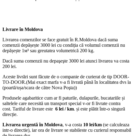
Livrare în Moldova
Livrarea comenzilor se face gratuit în R.Moldova dacă suma
comenzii depășește 3000 lei cu condiția că volumul comenzii nu
depășește 1м³ sau greutatea volumetrică 200 kg.
Dacă suma comenzii nu depaşeşte 3000 lei atunci livrarea va costa
200 lei.
Aceste livrări sunt făcute de o companie de curierat de tip DOOR-
TO-DOOR.(Mai exact marfa v-a fi livrată până în localitatea dvs la
(poartă/ușa/scara de către Nova Poşta))
Produsele agabaritice cum ar fi paturile, dulapurile, bucatariile și
saltelele care necesită un transport special v-or fi livrate contra
cost. Tariful de livrare este
6 lei / km
. și este plătit într-o singură
direcție.
Livrarea urgentă
în Moldova
, v-a costa
10 lei/km
(se calculeaza
intr-o directie), iar ora de livrare se stabileste cu curierul responsabil
de livrarea dvs.