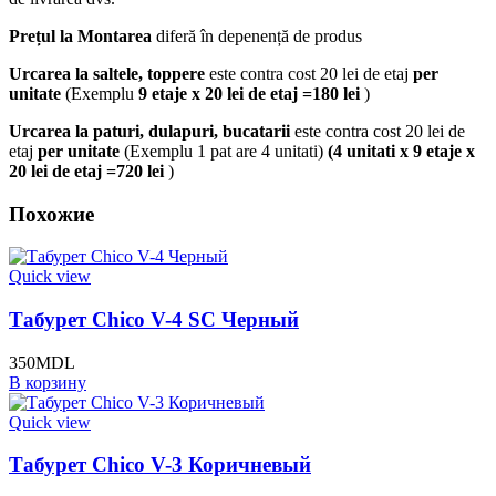
Prețul la Montarea
diferă în depenență de produs
Urcarea la saltele, toppere
este contra cost 20 lei de etaj
per
unitate
(Exemplu
9 etaje x 20 lei de etaj =180 lei
)
Urcarea la paturi, dulapuri, bucatarii
este contra cost 20 lei de
etaj
per unitate
(Exemplu 1 pat are 4 unitati)
(4 unitati x 9 etaje x
20 lei de etaj =720 lei
)
Похожие
Quick view
Табурет Chico V-4 SC Черный
350
MDL
В корзину
Quick view
Табурет Chico V-3 Коричневый