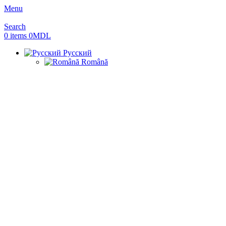
Menu
Search
0
items
0
MDL
Русский
Română
Sold out