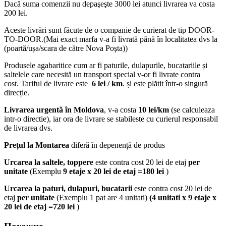
Dacă suma comenzii nu depaşeşte 3000 lei atunci livrarea va costa
200 lei.
Aceste livrări sunt făcute de o companie de curierat de tip DOOR-
TO-DOOR.(Mai exact marfa v-a fi livrată până în localitatea dvs la
(poartă/ușa/scara de către Nova Poşta))
Produsele agabaritice cum ar fi paturile, dulapurile, bucatariile și
saltelele care necesită un transport special v-or fi livrate contra
cost. Tariful de livrare este
6 lei / km
. și este plătit într-o singură
direcție.
Livrarea urgentă
în Moldova
, v-a costa
10 lei/km
(se calculeaza
intr-o directie), iar ora de livrare se stabileste cu curierul responsabil
de livrarea dvs.
Prețul la Montarea
diferă în depenență de produs
Urcarea la saltele, toppere
este contra cost 20 lei de etaj
per
unitate
(Exemplu
9 etaje x 20 lei de etaj =180 lei
)
Urcarea la paturi, dulapuri, bucatarii
este contra cost 20 lei de
etaj
per unitate
(Exemplu 1 pat are 4 unitati)
(4 unitati x 9 etaje x
20 lei de etaj =720 lei
)