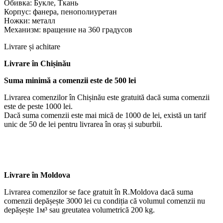
Обивка: Букле, Ткань
Корпус: фанера, пенополиуретан
Ножки: металл
Механизм: вращение на 360 градусов
Livrare și achitare
Livrare
în Chișinău
Suma minimă a comenzii este de 500 lei
Livrarea comenzilor în Chișinău este gratuită dacă suma comenzii
este de peste 1000 lei.
Dacă suma comenzii este mai mică de 1000 de lei, există un tarif
unic de 50 de lei pentru livrarea în oraș și suburbii.
Livrare în Moldova
Livrarea comenzilor se face gratuit în R.Moldova dacă suma
comenzii depășește 3000 lei cu condiția că volumul comenzii nu
depășește 1м³ sau greutatea volumetrică 200 kg.