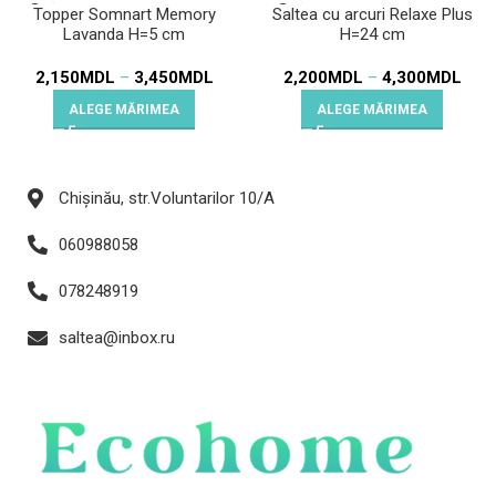
Topper Somnart Memory
Saltea cu arcuri Relaxe Plus
Lavanda H=5 cm
H=24 cm
2,150
MDL
–
3,450
MDL
2,200
MDL
–
4,300
MDL
ALEGE MĂRIMEA
ALEGE MĂRIMEA
Chișinău, str.Voluntarilor 10/A
060988058
078248919
saltea@inbox.ru