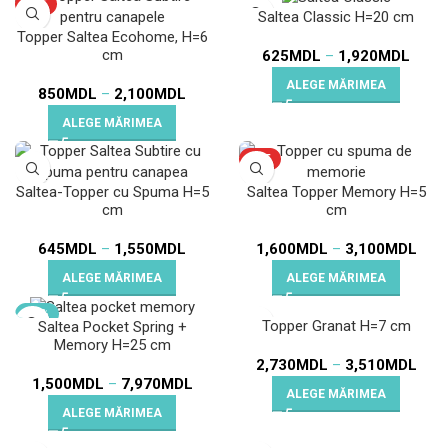
HOT
Saltea Classic H=20 cm
Topper Saltea Ecohome, H=6
cm
625
MDL
–
1,920
MDL
ALEGE MĂRIMEA
850
MDL
–
2,100
MDL
ALEGE MĂRIMEA
HOT
Saltea-Topper cu Spuma H=5
Saltea Topper Memory H=5
cm
cm
645
MDL
–
1,550
MDL
1,600
MDL
–
3,100
MDL
ALEGE MĂRIMEA
ALEGE MĂRIMEA
-12%
Topper Granat H=7 cm
Saltea Pocket Spring +
HOT
Memory H=25 cm
2,730
MDL
–
3,510
MDL
1,500
MDL
–
7,970
MDL
ALEGE MĂRIMEA
ALEGE MĂRIMEA