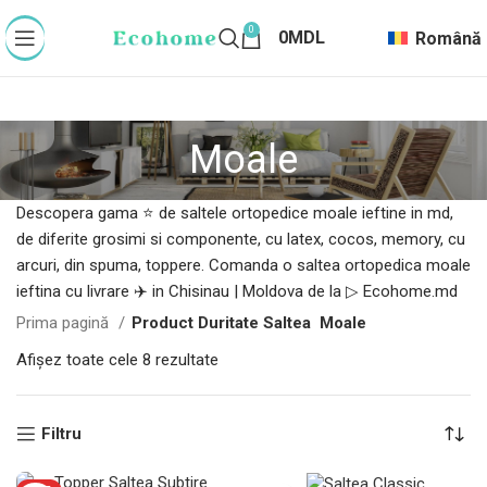
0
0
MDL
Română
Moale
Descopera gama ⭐ de saltele ortopedice moale ieftine in md,
de diferite grosimi si componente, cu latex, cocos, memory, cu
arcuri, din spuma, toppere. Comanda o saltea ortopedica moale
ieftina cu livrare ✈️ in Chisinau | Moldova de la ▷ Ecohome.md
Prima pagină
Product Duritate Saltea
Moale
Afișez toate cele 8 rezultate
Filtru