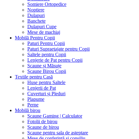
Somiere Ortopedice
Noptiere
Dulapuri
Banchete
Dulapuri Cupe
Mese de machiaj
Mobilă Pentru Copii
Paturi Pentru Copii
Paturi Supraetajate pentru Copii
Saltele pentru Copii
Lenjerie de Pat pentru Copii
Scaune și Măsuțe
Scaune Birou Copii
Textile pentru Casă
Huse pentru Saltele
Lenjerii de Pat
Cuverturi și Pleduri
Plapume
Perne
Mobilă birou
Scaune Gaming | Calculator
Fotolii de birou
Scaune de birou
Scaune pentru sala de asteptare
Mese de conferintă și consiliu