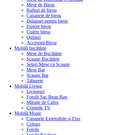
Mese de Birou
Rafturi de birou
Canapele de birou
Dulapuri pentru birou
Etajere birou
Cuiere birou
Oglinzi
Accesorii Birou
Mobilă bucătărie
Mese de Bucătărie
Scaune Bucătărie
Seturi Mese cu Scaune
Mese Bar
Scaune Bar
Taburete
Mobilă Living
Livinguri
Fotolii Sac Bean Bag
Măsuțe de Cafea
Comode TV
Mobilă Moale
Canapele Extensibile și Fixe
Colțare
Fotolii
Fotolii Recliner