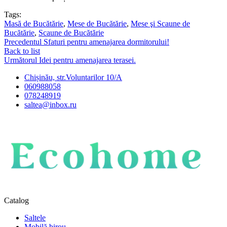
Tags:
Masă de Bucătărie
,
Mese de Bucătărie
,
Mese şi Scaune de
Bucătărie
,
Scaune de Bucătărie
Precedentul
Sfaturi pentru amenajarea dormitorului!
Back to list
Următorul
Idei pentru amenajarea terasei.
Chișinău, str.Voluntarilor 10/A
060988058
078248919
saltea@inbox.ru
Catalog
Saltele
Mobilă birou