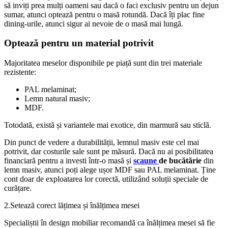
să inviți prea mulți oameni sau dacă o faci exclusiv pentru un dejun
sumar, atunci optează pentru o masă rotundă. Dacă îți plac fine
dining-urile, atunci sigur ai nevoie de o masă mai lungă.
Optează pentru un material potrivit
Majoritatea meselor disponibile pe piață sunt din trei materiale
rezistente:
PAL melaminat;
Lemn natural masiv;
MDF.
Totodată, există și variantele mai exotice, din marmură sau sticlă.
Din punct de vedere a durabilității, lemnul masiv este cel mai
potrivit, dar costurile sale sunt pe măsură. Dacă nu ai posibilitatea
financiară pentru a investi într-o masă și
scaune
de bucătărie
din
lemn masiv, atunci poți alege ușor MDF sau PAL melaminat. Ține
cont doar de exploatarea lor corectă, utilizând soluții speciale de
curățare.
2.Setează corect lățimea și înălțimea mesei
Specialiștii în design mobiliar recomandă ca înălțimea mesei să fie