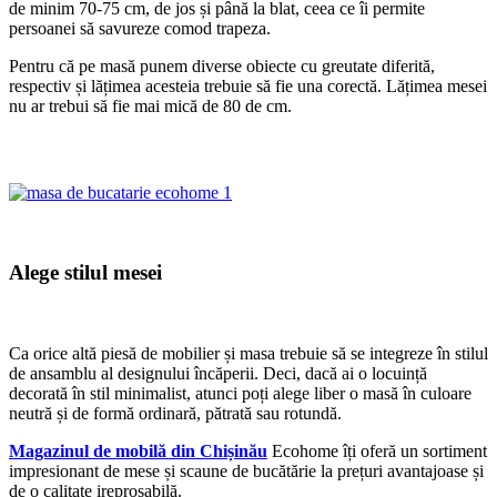
de minim 70-75 cm, de jos și până la blat, ceea ce îi permite
persoanei să savureze comod trapeza.
Pentru că pe masă punem diverse obiecte cu greutate diferită,
respectiv și lățimea acesteia trebuie să fie una corectă. Lățimea mesei
nu ar trebui să fie mai mică de 80 de cm.
Alege stilul mesei
Ca orice altă piesă de mobilier și masa trebuie să se integreze în stilul
de ansamblu al designului încăperii. Deci, dacă ai o locuință
decorată în stil minimalist, atunci poți alege liber o masă în culoare
neutră și de formă ordinară, pătrată sau rotundă.
Magazinul de mobilă din Chișinău
Ecohome îți oferă un sortiment
impresionant de mese și scaune de bucătărie la prețuri avantajoase și
de o calitate ireproșabilă.