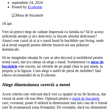
septembrie 24, 2024
Posted by
Ecohome
18
apr.
Vrei să petreci timp de calitate împreună cu familia ta? Să le acorzi
suficientă atenție și să-i delectezi cu bucate absolut delicioase?
Atunci este cazul să ai și o masă bună în bucătărie sau living, unde
să-ți inviți oaspeții pentru diferite brunch-uri sau prânzuri
duminicale.
Să ne imaginăm situația în care ai ales decorul și mobilierul pentru
restul casei, dar ți-a rămas să alegi o masă. Sortimentul cu
mese de
bucătărie
este enorm, iar ofertele de pe piață chiar te pot ameți, la
propriu și la figurat. Cum alegi o astfel de piesă de mobilier? Iată
câteva recomandări de la Ecohome.
Alege dimensiunea corectă a mesei
Acest criteriu este relevant dacă vrei ca spațiul să nu fie încărcat, dar
vizual să arate cât mai liber. Optează pentru o
masă de bucatarie
care, eventual, poate fi strânsă la dimensiuni mai mici sau de o formă
care îți avantajează zona livingului. De exemplu, dacă nu obișnuiești