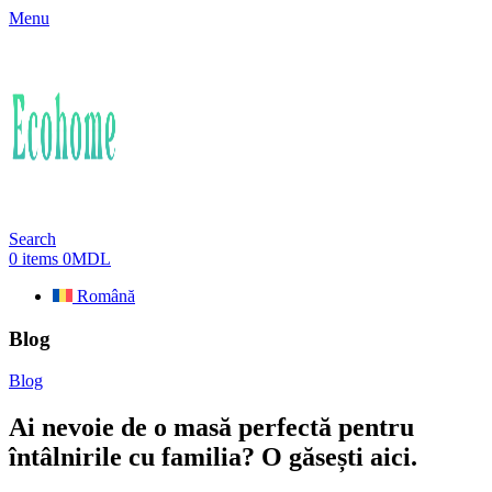
Menu
Search
0
items
0
MDL
Română
Blog
Blog
Ai nevoie de o masă perfectă pentru
întâlnirile cu familia? O găsești aici.