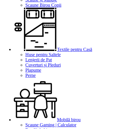
Scaune Birou Copii
Textile pentru Casă
Huse pentru Saltele
Lenjerii de Pat
Cuverturi și Pleduri
Plapume
Perne
Mobilă birou
Scaune Gaming | Calculator