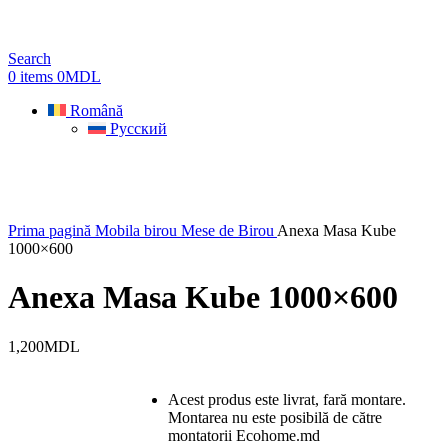
Search
0
items
0
MDL
Română
Русский
Prima pagină
Mobila birou
Mese de Birou
Anexa Masa Kube
1000×600
Anexa Masa Kube 1000×600
1,200
MDL
Acest produs este livrat, fară montare.
Montarea nu este posibilă de către
montatorii Ecohome.md