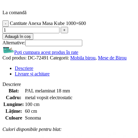
La comandă
Cantitate Anexa Masa Kube 1000×600
Adaugă în coș
Alternative:
Poți cumpara acest produs în rate
Cod produs:
DC-72491
Categorii:
Mobila birou
,
Mese de Birou
Descriere
Livrare și achitare
Descriere
Blat:
PAL melaminat 18 mm
Cadru:
metal vopsit electrostatic
Lungime:
100 cm
Lățime:
60 cm
Culoare
Sonoma
Culori disponibile pentru blat: