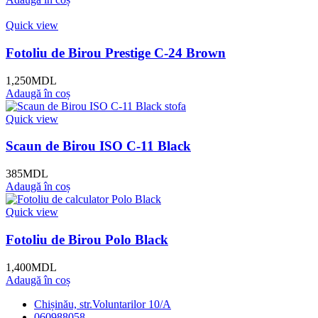
Quick view
Fotoliu de Birou Prestige C-24 Brown
1,250
MDL
Adaugă în coș
Quick view
Scaun de Birou ISO C-11 Black
385
MDL
Adaugă în coș
Quick view
Fotoliu de Birou Polo Black
1,400
MDL
Adaugă în coș
Chișinău, str.Voluntarilor 10/A
060988058