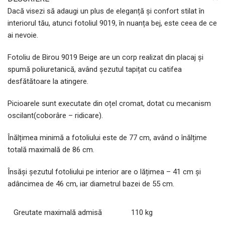
Dacă visezi să adaugi un plus de eleganță și confort stilat în
interiorul tău, atunci fotoliul 9019, în nuanța bej, este ceea de ce
ai nevoie.
Fotoliu de Birou 9019 Beige are un corp realizat din placaj și
spumă poliuretanică, având șezutul tapițat cu catifea
desfătătoare la atingere.
Picioarele sunt executate din oțel cromat, dotat cu mecanism
oscilant(coborâre – ridicare).
Înălțimea minimă a fotoliului este de 77 cm, având o înălțime
totală maximală de 86 cm.
Însăși șezutul fotoliului pe interior are o lățimea – 41 cm și
adâncimea de 46 cm, iar diametrul bazei de 55 cm.
Greutate maximală admisă
110 kg