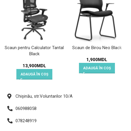
Scaun pentru Calculator Tantal
Scaun de Birou Neo Black
Black
1,900
MDL
13,900
MDL
ADAUGĂ ÎN COȘ
ADAUGĂ ÎN COȘ
Chișinău, str.Voluntarilor 10/A
060988058
078248919