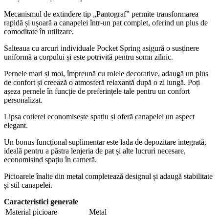
Mecanismul de extindere tip „Pantograf” permite transformarea
rapidă și ușoară a canapelei într-un pat complet, oferind un plus de
comoditate în utilizare.
Salteaua cu arcuri individuale Pocket Spring asigură o susținere
uniformă a corpului și este potrivită pentru somn zilnic.
Pernele mari și moi, împreună cu rolele decorative, adaugă un plus
de confort și creează o atmosferă relaxantă după o zi lungă. Poți
așeza pernele în funcție de preferințele tale pentru un confort
personalizat.
Lipsa cotierei economisește spațiu și oferă canapelei un aspect
elegant.
Un bonus funcțional suplimentar este lada de depozitare integrată,
ideală pentru a păstra lenjeria de pat și alte lucruri necesare,
economisind spațiu în cameră.
Picioarele înalte din metal completează designul și adaugă stabilitate
și stil canapelei.
Caracteristici generale
Material picioare
Metal