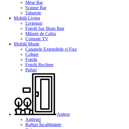
Mese Bar
Scaune Bar
Taburete
Mobilă Living
Livinguri
Fotolii Sac Bean Bag
Măsuțe de Cafea
Comode TV
Mobilă Moale
Canapele Extensibile și Fixe
Colțare
Fotolii
Fotolii Recliner
Pufuri
Antreu
Antreuri
Rafturi Încalțăminte