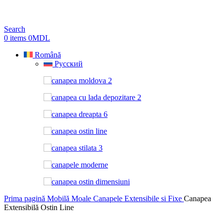
Search
0
items
0
MDL
Română
Русский
Prima pagină
Mobilă Moale
Canapele Extensibile si Fixe
Canapea
Extensibilă Ostin Line