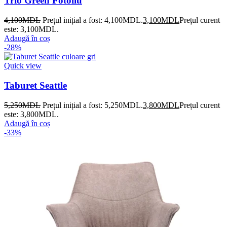
Trio Green Fotoliu
4,100
MDL
Prețul inițial a fost: 4,100MDL.
3,100
MDL
Prețul curent
este: 3,100MDL.
Adaugă în coș
-28%
Quick view
Taburet Seattle
5,250
MDL
Prețul inițial a fost: 5,250MDL.
3,800
MDL
Prețul curent
este: 3,800MDL.
Adaugă în coș
-33%