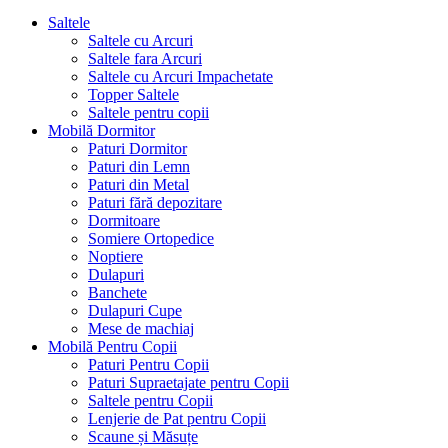
Saltele
Saltele cu Arcuri
Saltele fara Arcuri
Saltele cu Arcuri Impachetate
Topper Saltele
Saltele pentru copii
Mobilă Dormitor
Paturi Dormitor
Paturi din Lemn
Paturi din Metal
Paturi fără depozitare
Dormitoare
Somiere Ortopedice
Noptiere
Dulapuri
Banchete
Dulapuri Cupe
Mese de machiaj
Mobilă Pentru Copii
Paturi Pentru Copii
Paturi Supraetajate pentru Copii
Saltele pentru Copii
Lenjerie de Pat pentru Copii
Scaune și Măsuțe