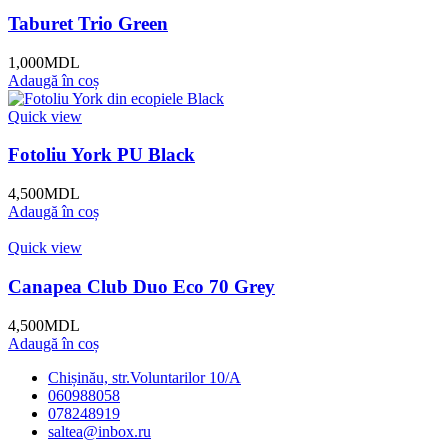
Taburet Trio Green
1,000
MDL
Adaugă în coș
Quick view
Fotoliu York PU Black
4,500
MDL
Adaugă în coș
Quick view
Canapea Club Duo Eco 70 Grey
4,500
MDL
Adaugă în coș
Chișinău, str.Voluntarilor 10/A
060988058
078248919
saltea@inbox.ru