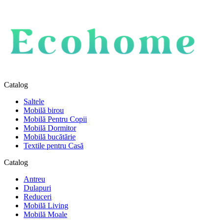
Catalog
Saltele
Mobilă birou
Mobilă Pentru Copii
Mobilă Dormitor
Mobilă bucătărie
Textile pentru Casă
Catalog
Antreu
Dulapuri
Reduceri
Mobilă Living
Mobilă Moale