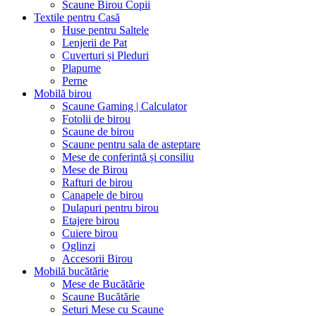
Scaune Birou Copii
Textile pentru Casă
Huse pentru Saltele
Lenjerii de Pat
Cuverturi și Pleduri
Plapume
Perne
Mobilă birou
Scaune Gaming | Calculator
Fotolii de birou
Scaune de birou
Scaune pentru sala de asteptare
Mese de conferintă și consiliu
Mese de Birou
Rafturi de birou
Canapele de birou
Dulapuri pentru birou
Etajere birou
Cuiere birou
Oglinzi
Accesorii Birou
Mobilă bucătărie
Mese de Bucătărie
Scaune Bucătărie
Seturi Mese cu Scaune