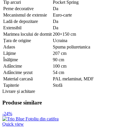
Tip arcuri
Pocket Spring
Perne decorative
Da
Mecanismul de extensie
Euro-carte
Ladă de depozitare
Da
Extensibil
Da
Marimea locului de dormit
200×150 cm
Țara de origine
Ucraina
Adaos
Spuma poliuretanica
Lăţime
207 cm
Înălţime
90 cm
Adâncime
100 cm
Adâncime șezut
54 cm
Material carcasă
PAL melaminat, MDF
Tapiterie
Stofă
Livrare și achitare
Produse similare
-24%
Quick view