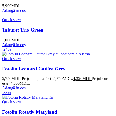
5,900
MDL
Adaugă în coș
Quick view
Taburet Trio Green
1,000
MDL
Adaugă în coș
-24%
Quick view
Fotoliu Leonard Catifea Grey
5,750
MDL
Prețul inițial a fost: 5,750MDL.
4,350
MDL
Prețul curent
este: 4,350MDL.
Adaugă în coș
-33%
Quick view
Fotoliu Rotativ Maryland