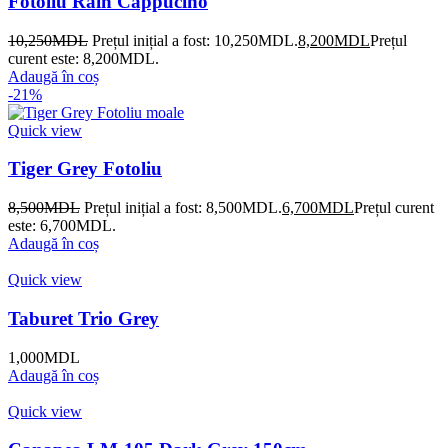
Fotoliu Rain Cappucino
10,250
MDL
Prețul inițial a fost: 10,250MDL.
8,200
MDL
Prețul
curent este: 8,200MDL.
Adaugă în coș
-21%
Quick view
Tiger Grey Fotoliu
8,500
MDL
Prețul inițial a fost: 8,500MDL.
6,700
MDL
Prețul curent
este: 6,700MDL.
Adaugă în coș
Quick view
Taburet Trio Grey
1,000
MDL
Adaugă în coș
Quick view