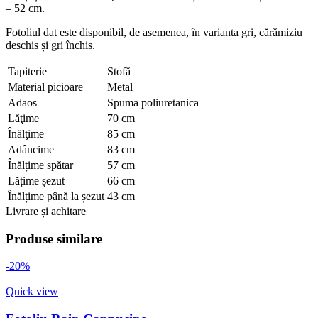
– 52 cm.
Fotoliul dat este disponibil, de asemenea, în varianta gri, cărămiziu
deschis și gri închis.
Tapiterie
Stofă
Material picioare
Metal
Adaos
Spuma poliuretanica
Lăţime
70 cm
Înălţime
85 cm
Adâncime
83 cm
Înălțime spătar
57 cm
Lățime șezut
66 cm
Înălțime până la șezut
43 cm
Livrare și achitare
Produse similare
-20%
Quick view