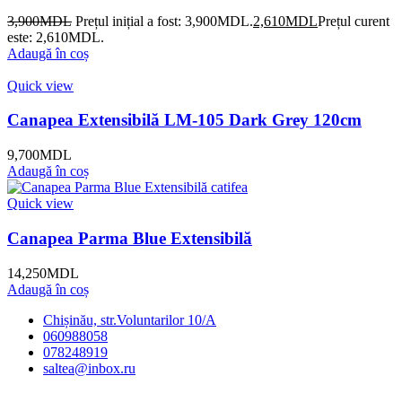
3,900
MDL
Prețul inițial a fost: 3,900MDL.
2,610
MDL
Prețul curent
este: 2,610MDL.
Adaugă în coș
Quick view
Canapea Extensibilă LM-105 Dark Grey 120cm
9,700
MDL
Adaugă în coș
Quick view
Canapea Parma Blue Extensibilă
14,250
MDL
Adaugă în coș
Chișinău, str.Voluntarilor 10/A
060988058
078248919
saltea@inbox.ru