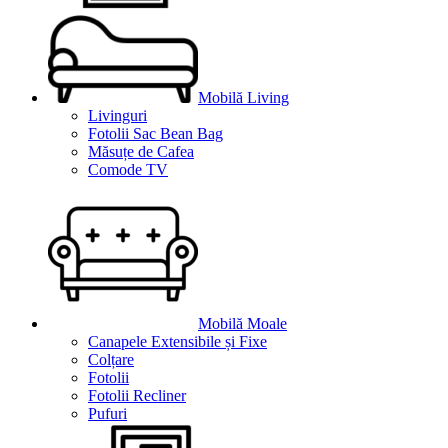
Mobilă Living
Livinguri
Fotolii Sac Bean Bag
Măsuțe de Cafea
Comode TV
Mobilă Moale
Canapele Extensibile și Fixe
Colțare
Fotolii
Fotolii Recliner
Pufuri