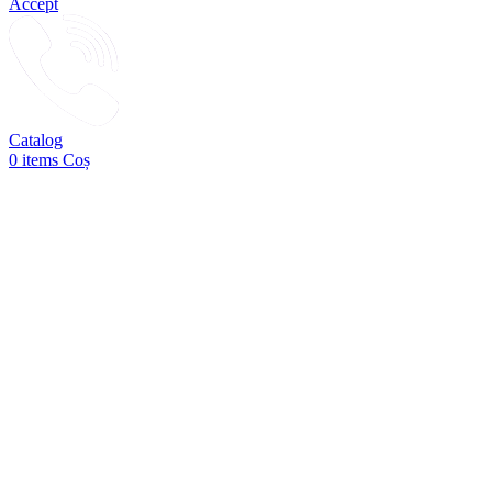
Accept
Catalog
0
items
Coș