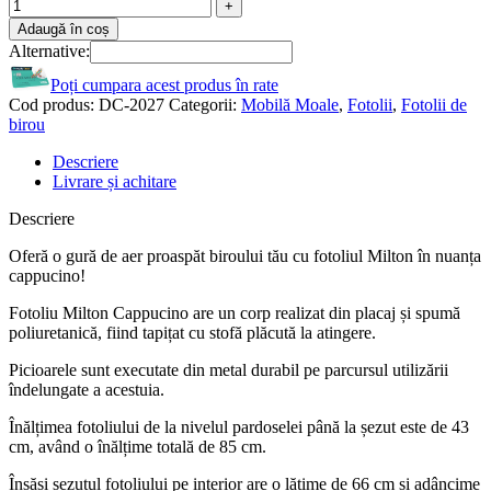
Adaugă în coș
Alternative:
Poți cumpara acest produs în rate
Cod produs:
DC-2027
Categorii:
Mobilă Moale
,
Fotolii
,
Fotolii de
birou
Descriere
Livrare și achitare
Descriere
Oferă o gură de aer proaspăt biroului tău cu fotoliul Milton în nuanța
cappucino!
Fotoliu Milton Cappucino are un corp realizat din placaj și spumă
poliuretanică, fiind tapițat cu stofă plăcută la atingere.
Picioarele sunt executate din metal durabil pe parcursul utilizării
îndelungate a acestuia.
Înălțimea fotoliului de la nivelul pardoselei până la șezut este de 43
cm, având o înălțime totală de 85 cm.
Însăși șezutul fotoliului pe interior are o lățime de 66 cm și adâncime