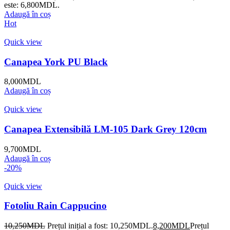
este: 6,800MDL.
Adaugă în coș
Hot
Quick view
Canapea York PU Black
8,000
MDL
Adaugă în coș
Quick view
Canapea Extensibilă LM-105 Dark Grey 120cm
9,700
MDL
Adaugă în coș
-20%
Quick view
Fotoliu Rain Cappucino
10,250
MDL
Prețul inițial a fost: 10,250MDL.
8,200
MDL
Prețul