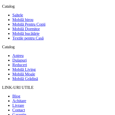
Catalog
Saltele
Mobilă birou
Mobilă Pentru Copii
Mobilă Dormitor
Mobilă bucătărie
Textile pentru Casă
Catalog
Antreu
Dulapuri
Reduceri
Mobilă Living
Mobilă Moale
Mobilă Grădină
LINK-URI UTILE
Blog
Achitare
Livrare
Contact
Garanție