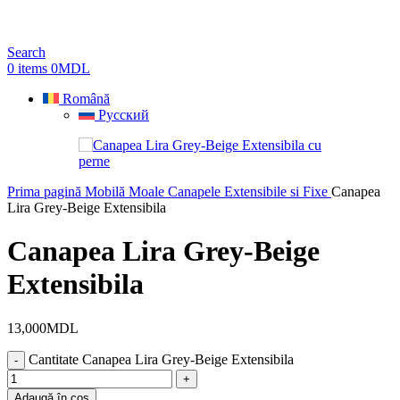
Search
0
items
0
MDL
Română
Русский
Prima pagină
Mobilă Moale
Canapele Extensibile si Fixe
Canapea
Lira Grey-Beige Extensibila
Canapea Lira Grey-Beige
Extensibila
13,000
MDL
Cantitate Canapea Lira Grey-Beige Extensibila
Adaugă în coș