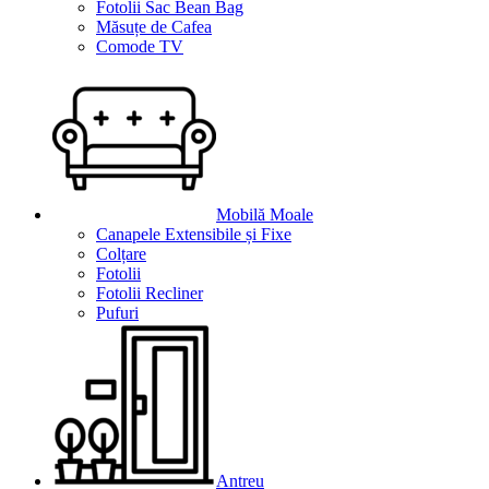
Fotolii Sac Bean Bag
Măsuțe de Cafea
Comode TV
Mobilă Moale
Canapele Extensibile și Fixe
Colțare
Fotolii
Fotolii Recliner
Pufuri
Antreu