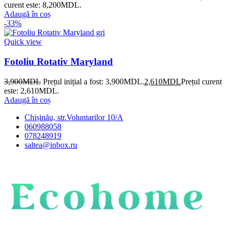
curent este: 8,200MDL.
Adaugă în coș
-33%
Quick view
Fotoliu Rotativ Maryland
3,900
MDL
Prețul inițial a fost: 3,900MDL.
2,610
MDL
Prețul curent
este: 2,610MDL.
Adaugă în coș
Chișinău, str.Voluntarilor 10/A
060988058
078248919
saltea@inbox.ru