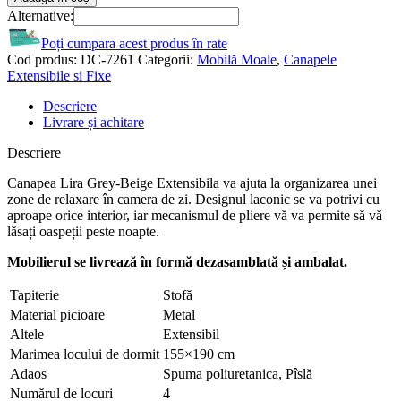
Alternative:
Poți cumpara acest produs în rate
Cod produs:
DC-7261
Categorii:
Mobilă Moale
,
Canapele
Extensibile si Fixe
Descriere
Livrare și achitare
Descriere
Canapea Lira Grey-Beige Extensibila va ajuta la organizarea unei
zone de relaxare în camera de zi. Designul laconic se va potrivi cu
aproape orice interior, iar mecanismul de pliere vă va permite să vă
lăsați oaspeții peste noapte.
​Mobilierul se livrează în formă dezasamblată și ambalat.
Tapiterie
Stofă
Material picioare
Metal
Altele
Extensibil
Marimea locului de dormit
155×190 cm
Adaos
Spuma poliuretanica, Pîslă
Numărul de locuri
4