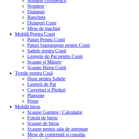
Somiere Ortopedice
Noptiere
Dulapuri
Banchete
Dulapuri Cupe
Mese de machiaj
Mobilă Pentru Copii
Paturi Pentru Copii
Paturi Supraetajate pentru Copii
Saltele pentru Copii
Lenjerie de Pat pentru Copii
Scaune și Măsuțe
Scaune Birou Copii
Textile pentru Casă
Huse pentru Saltele
Lenjerii de Pat
Cuverturi și Pleduri
Plapume
Perne
Mobilă birou
Scaune Gaming | Calculator
Fotolii de birou
Scaune de birou
Scaune pentru sala de asteptare
Mese de conferintă și consiliu