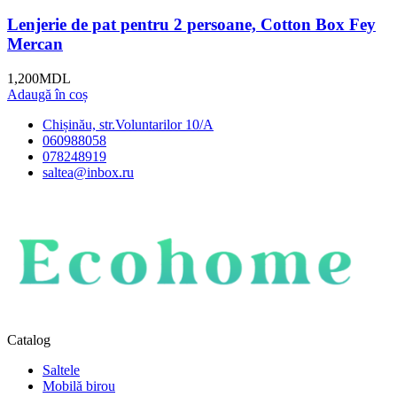
Lenjerie de pat pentru 2 persoane, Cotton Box Fey
Mercan
1,200
MDL
Adaugă în coș
Chișinău, str.Voluntarilor 10/A
060988058
078248919
saltea@inbox.ru
Catalog
Saltele
Mobilă birou