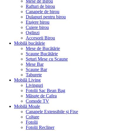
Mese de Birou
Rafturi de birou
Canapele de birou
Dulapuri pentru birou
Etajere birou
Cuiere birou
Oglinzi
Accesorii Birou
Mobilă bucătărie
Mese de Bucătărie
Scaune Bucătărie
Seturi Mese cu Scaune
Mese Bar
Scaune Bar
Taburete
Mobilă Living
Livinguri
Fotolii Sac Bean Bag
Măsuțe de Cafea
Comode TV
Mobilă Moale
Canapele Extensibile și Fixe
Colțare
Fotolii
Fotolii Recliner