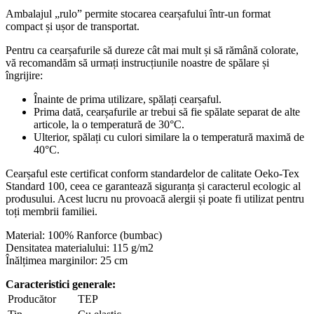
Ambalajul „rulo” permite stocarea cearșafului într-un format
compact și ușor de transportat.
Pentru ca cearșafurile să dureze cât mai mult și să rămână colorate,
vă recomandăm să urmați instrucțiunile noastre de spălare și
îngrijire:
Înainte de prima utilizare, spălați cearșaful.
Prima dată, cearșafurile ar trebui să fie spălate separat de alte
articole, la o temperatură de 30°C.
Ulterior, spălați cu culori similare la o temperatură maximă de
40°C.
Cearșaful este certificat conform standardelor de calitate Oeko-Tex
Standard 100, ceea ce garantează siguranța și caracterul ecologic al
produsului. Acest lucru nu provoacă alergii și poate fi utilizat pentru
toți membrii familiei.
Material: 100% Ranforce (bumbac)
Densitatea materialului: 115 g/m2
Înălțimea marginilor: 25 cm
Caracteristici generale:
Producător
TEP