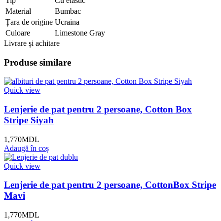
Tip
Cu elastic
Material
Bumbac
Țara de origine
Ucraina
Culoare
Limestone Gray
Livrare și achitare
Produse similare
Quick view
Lenjerie de pat pentru 2 persoane, Cotton Box
Stripe Siyah
1,770
MDL
Adaugă în coș
Quick view
Lenjerie de pat pentru 2 persoane, CottonBox Stripe
Mavi
1,770
MDL