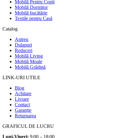
Mobilă Pentru Copii
Mobilă Dormitor
Mobilă bucătărie
Textile pentru Casă
Catalog
Antreu
Dulapuri
Reduceri
Mobilă Living
Mobilă Moale
Mobilă Grădină
LINK-URI UTILE
Blog
Achitare
Livrare
Contact
Garanție
Returnarea
GRAFICUL DE LUCRU
Luni-Vineri:
9:00 – 18:00