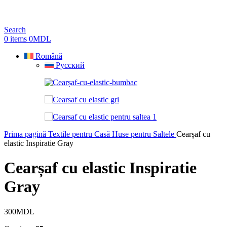
Search
0
items
0
MDL
Română
Русский
Prima pagină
Textile pentru Casă
Huse pentru Saltele
Cearșaf cu
elastic Inspiratie Gray
Cearșaf cu elastic Inspiratie
Gray
300
MDL