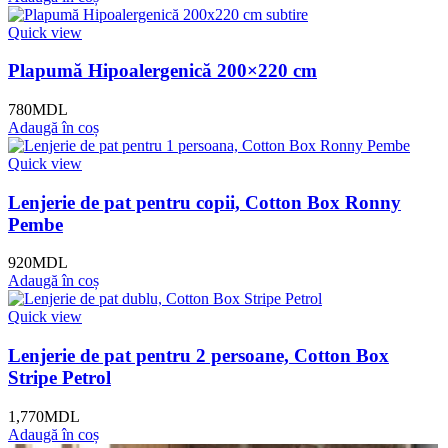
Quick view
Plapumă Hipoalergenică 200×220 cm
780
MDL
Adaugă în coș
Quick view
Lenjerie de pat pentru copii, Cotton Box Ronny
Pembe
920
MDL
Adaugă în coș
Quick view
Lenjerie de pat pentru 2 persoane, Cotton Box
Stripe Petrol
1,770
MDL
Adaugă în coș