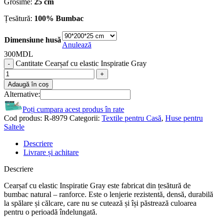
Grosime:
25 cm
Țesătură:
100% Bumbac
Dimensiune husă
Anulează
300
MDL
Cantitate Cearșaf cu elastic Inspiratie Gray
Adaugă în coș
Alternative:
Poți cumpara acest produs în rate
Cod produs:
R-8979
Categorii:
Textile pentru Casă
,
Huse pentru
Saltele
Descriere
Livrare și achitare
Descriere
Cearșaf cu elastic Inspiratie Gray este fabricat din țesătură de
bumbac natural – ranforce. Este o lenjerie rezistentă, densă, durabilă
la spălare și călcare, care nu se cutează și își păstrează culoarea
pentru o perioadă îndelungată.