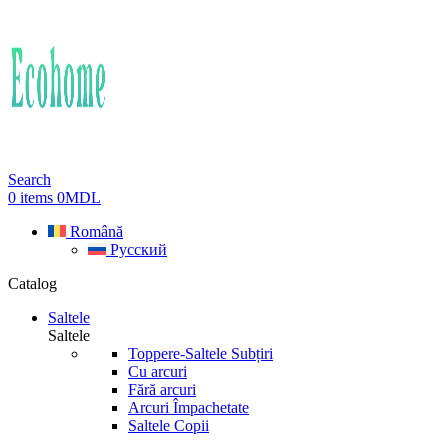
Search
0
items
0
MDL
Română
Русский
Catalog
Saltele
Saltele
Toppere-Saltele Subțiri
Cu arcuri
Fără arcuri
Arcuri Împachetate
Saltele Copii