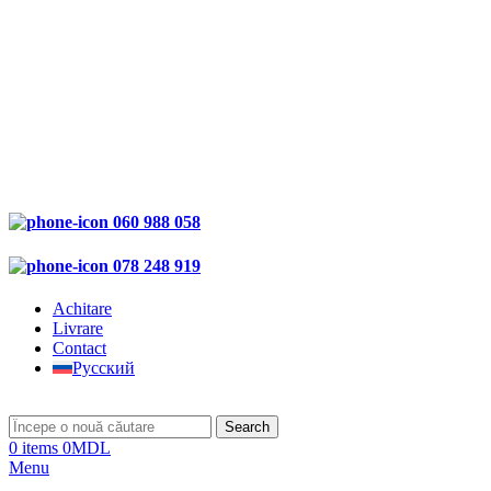
060 988 058
078 248 919
Achitare
Livrare
Contact
Русский
Search
0
items
0
MDL
Menu