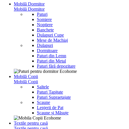
Mobilă Dormitor
Mobilă Dormitor
Paturi
Somiere
Noptiere
Banchete
Dulapuri Cupe
Mese de Machiaj
Dulapuri
Dormitoare
Paturi din Lemn
Paturi din Metal
Paturi fără depozitare
Mobilă Copii
Mobilă Copii
Saltele
Paturi Tapițate
Paturi Supraetajate
Scaune
Lenjerii de Pat
Scaune și Măsuțe
Textile pentru casă
Textile pentru casă