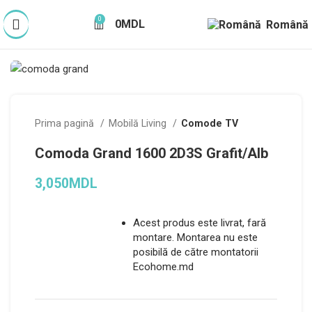
0
0
MDL
Română
Prima pagină
Mobilă Living
Comode TV
Comoda Grand 1600 2D3S Grafit/Alb
3,050
MDL
Acest produs este livrat, fară
montare. Montarea nu este
posibilă de către montatorii
Ecohome.md