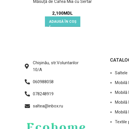
Măsuță de Cafea Mia cu Sertar
2,100
MDL
ADAUGĂ ÎN COȘ
CATALO
Chișinău, str.Voluntarilor
10/A
Saltele
060988058
Mobilă 
Mobilă 
078248919
Mobilă 
saltea@inbox.ru
Mobilă 
Textile