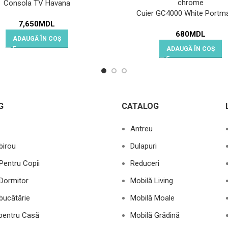
Consola TV Havana
Cuier GC4000 White Portm
7,650
MDL
680
MDL
ADAUGĂ ÎN COȘ
ADAUGĂ ÎN COȘ
G
CATALOG
Antreu
birou
Dulapuri
Pentru Copii
Reduceri
Dormitor
Mobilă Living
bucătărie
Mobilă Moale
 pentru Casă
Mobilă Grădină