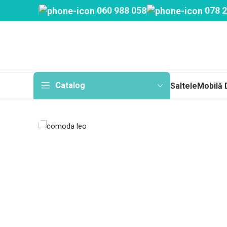
060 988 058
078 2
Catalog
Saltele
Mobilă 
Sa
Topp
Cu a
Fără
Arc
Salt