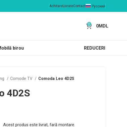
Achitare
Livrare
Contact
Русский
0
0
MDL
obilă birou
REDUCERI
ing
Comode TV
Comoda Leo 4D2S
o 4D2S
Acest produs este livrat, fară montare.