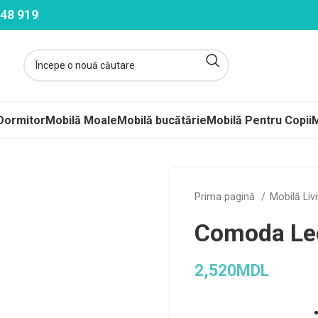
48 919
Dormitor
Mobilă Moale
Mobilă bucătărie
Mobilă Pentru Copii
M
ltele
Prima pagină
Mobilă Liv
ere-Saltele Subțiri
Comoda Le
rcuri
 arcuri
2,520
MDL
uri Împachetate
ele Copii