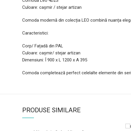
Comoda Leo 4D2S
Culoare: cașmir / stejar artizan
Comoda modernă din colecția LEO combină nuanța elegantă
Caracteristici:
Corp/ Fațadă din PAL
Culoare: cașmir/ stejar artizan
Dimensiuni: Î 900 x L 1200 x A 395
Comoda completează perfect celelalte elemente din seria 
PRODUSE SIMILARE