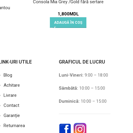
Consola Mia Grey /Gold fără sertare
antou
1,800
MDL
ADAUGĂ ÎN COȘ
LINK-URI UTILE
GRAFICUL DE LUCRU
Blog
Luni-Vineri:
9:00 – 18:00
Achitare
Sâmbătă
:
10:00 – 15:00
Livrare
Duminică:
10:00 – 15:00
Contact
Garanție
Returnarea