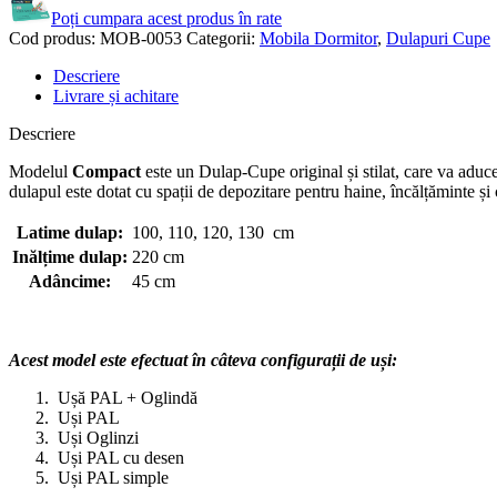
Poți cumpara acest produs în rate
Cod produs:
MOB-0053
Categorii:
Mobila Dormitor
,
Dulapuri Cupe
Descriere
Livrare și achitare
Descriere
Modelul
Compact
este un Dulap-Cupe original și stilat, care va adu
dulapul este dotat cu spații de depozitare pentru haine, încălțăminte ș
Latime dulap:
100, 110, 120, 130 cm
Inălțime dulap:
220 cm
Adâncime:
45 cm
Acest model este efectuat în câteva configurații de uși:
Ușă PAL + Oglindă
Uși PAL
Uși Oglinzi
Uși PAL cu desen
Uși PAL simple