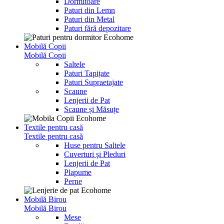
Dormitoare
Paturi din Lemn
Paturi din Metal
Paturi fără depozitare
Mobilă Copii
Mobilă Copii
Saltele
Paturi Tapițate
Paturi Supraetajate
Scaune
Lenjerii de Pat
Scaune și Măsuțe
Textile pentru casă
Textile pentru casă
Huse pentru Saltele
Cuverturi şi Pleduri
Lenjerii de Pat
Plapume
Perne
Mobilă Birou
Mobilă Birou
Mese