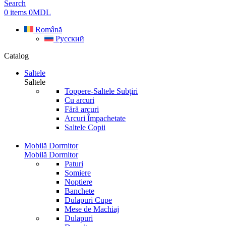
Search
0
items
0
MDL
Română
Русский
Catalog
Saltele
Saltele
Toppere-Saltele Subțiri
Cu arcuri
Fără arcuri
Arcuri Împachetate
Saltele Copii
Mobilă Dormitor
Mobilă Dormitor
Paturi
Somiere
Noptiere
Banchete
Dulapuri Cupe
Mese de Machiaj
Dulapuri