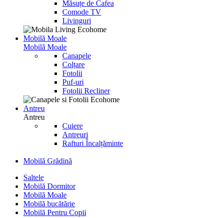
Măsuțe de Cafea
Comode TV
Livinguri
Mobilă Moale
Mobilă Moale
Canapele
Colțare
Fotolii
Puf-uri
Fotolii Recliner
Antreu
Antreu
Cuiere
Antreuri
Rafturi Încalțăminte
Mobilă Grădină
Saltele
Mobilă Dormitor
Mobilă Moale
Mobilă bucătărie
Mobilă Pentru Copii