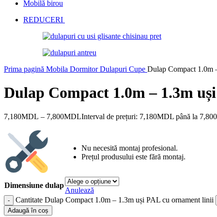
Mobilă birou
REDUCERI
Prima pagină
Mobila Dormitor
Dulapuri Cupe
Dulap Compact 1.0m – 
Dulap Compact 1.0m – 1.3m uși
7,180
MDL
–
7,800
MDL
Interval de prețuri: 7,180MDL până la 7,
Nu necesită montaj profesional.
Prețul produsului este fără montaj.
Dimensiune dulap
Anulează
Cantitate Dulap Compact 1.0m – 1.3m uși PAL cu ornament linii
Adaugă în coș