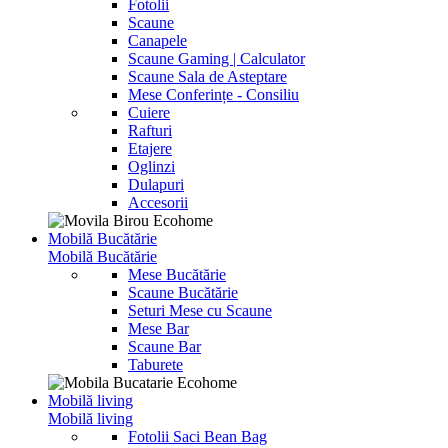
Fotolii
Scaune
Canapele
Scaune Gaming | Calculator
Scaune Sala de Asteptare
Mese Conferințe - Consiliu
Cuiere
Rafturi
Etajere
Oglinzi
Dulapuri
Accesorii
Mobilă Bucătărie
Mobilă Bucătărie
Mese Bucătărie
Scaune Bucătărie
Seturi Mese cu Scaune
Mese Bar
Scaune Bar
Taburete
Mobilă living
Mobilă living
Fotolii Saci Bean Bag