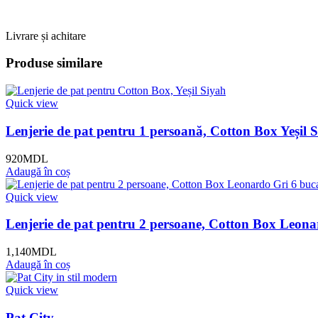
Livrare și achitare
Produse similare
Quick view
Lenjerie de pat pentru 1 persoană, Cotton Box Yeșil 
920
MDL
Adaugă în coș
Quick view
Lenjerie de pat pentru 2 persoane, Cotton Box Leona
1,140
MDL
Adaugă în coș
Quick view
Pat City