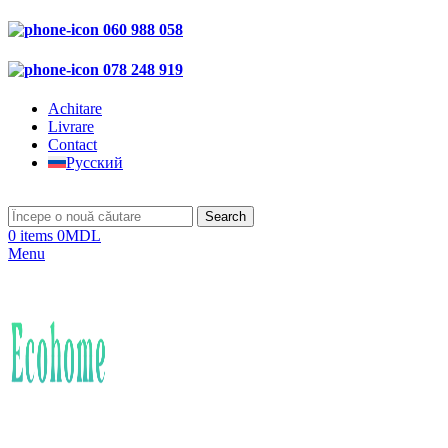
060 988 058
078 248 919
Achitare
Livrare
Contact
Русский
Search
0
items
0
MDL
Menu