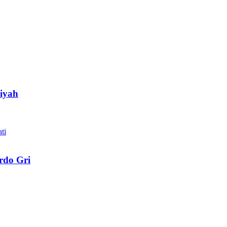
Siyah
rdo Gri