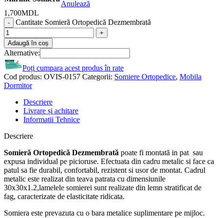
Anulează
1,700
MDL
Cantitate Somieră Ortopedică Dezmembrată
Adaugă în coș
Alternative:
Poți cumpara acest produs în rate
Cod produs:
OVIS-0157
Categorii:
Somiere Ortopedice
,
Mobila
Dormitor
Descriere
Livrare și achitare
Informatii Tehnice
Descriere
Somieră Ortopedică Dezmembrată
poate fi montată in pat sau
expusa individual pe picioruse. Efectuata din cadru metalic si face ca
patul sa fie durabil, confortabil, rezistent si usor de montat. Cadrul
metalic este realizat din teava patrata cu dimensiunile
30x30x1.2,lamelele somierei sunt realizate din lemn stratificat de
fag, caracterizate de elasticitate ridicata.
Somiera este prevazuta cu o bara metalice suplimentare pe mijloc.