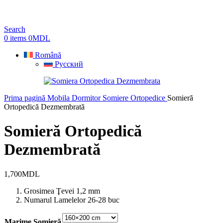
Search
0
items
0
MDL
Română
Русский
Prima pagină
Mobila Dormitor
Somiere Ortopedice
Somieră
Ortopedică Dezmembrată
Somieră Ortopedică
Dezmembrată
1,700
MDL
Grosimea Ţevei 1,2 mm
Numarul Lamelelor 26-28 buc
Marime Somieră