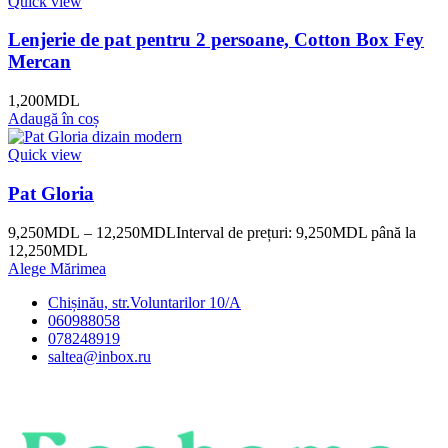
Quick view
Lenjerie de pat pentru 2 persoane, Cotton Box Fey
Mercan
1,200
MDL
Adaugă în coș
Quick view
Pat Gloria
9,250
MDL
–
12,250
MDL
Interval de prețuri: 9,250MDL până la
12,250MDL
Alege Mărimea
Chișinău, str.Voluntarilor 10/A
060988058
078248919
saltea@inbox.ru