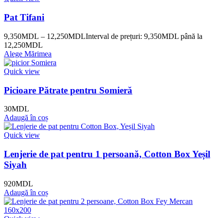
Pat Tifani
9,350
MDL
–
12,250
MDL
Interval de prețuri: 9,350MDL până la
12,250MDL
Alege Mărimea
Quick view
Picioare Pătrate pentru Somieră
30
MDL
Adaugă în coș
Quick view
Lenjerie de pat pentru 1 persoană, Cotton Box Yeșil
Siyah
920
MDL
Adaugă în coș