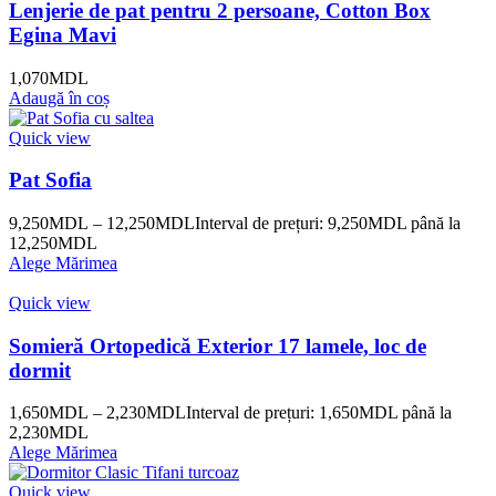
Lenjerie de pat pentru 2 persoane, Cotton Box
Egina Mavi
1,070
MDL
Adaugă în coș
Quick view
Pat Sofia
9,250
MDL
–
12,250
MDL
Interval de prețuri: 9,250MDL până la
12,250MDL
Alege Mărimea
Quick view
Somieră Ortopedică Exterior 17 lamele, loc de
dormit
1,650
MDL
–
2,230
MDL
Interval de prețuri: 1,650MDL până la
2,230MDL
Alege Mărimea
Quick view