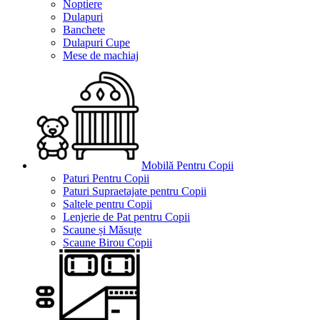
Noptiere
Dulapuri
Banchete
Dulapuri Cupe
Mese de machiaj
Mobilă Pentru Copii
Paturi Pentru Copii
Paturi Supraetajate pentru Copii
Saltele pentru Copii
Lenjerie de Pat pentru Copii
Scaune și Măsuțe
Scaune Birou Copii