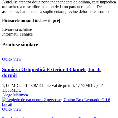
Astfel, se creeaza doua zone independente de odihna, care impiedica
transmiterea miscarilor in somn de la un partener la altul. De
asemenea, bara metalica suplimentara previne deformarea somierei.
Picioarele nu sunt incluse în preţ
Livrare și achitare
Informatii Tehnice
Produse similare
Quick view
Somieră Ortopedică Exterior 13 lamele, loc de
dormit
1,175
MDL
–
1,580
MDL
Interval de prețuri: 1,175MDL până la
1,580MDL
Alege Mărimea
Quick view