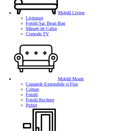
Mobilă Living
Livinguri
Fotolii Sac Bean Bag
Măsuțe de Cafea
Comode TV
Mobilă Moale
Canapele Extensibile și Fixe
Colțare
Fotolii
Fotolii Recliner
Pufuri