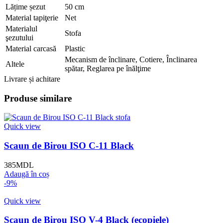
Lățime șezut
50 cm
Material tapiţerie
Net
Materialul
Stofa
şezutului
Material carcasă
Plastic
Mecanism de înclinare, Сotiere, Înclinarea
Altele
spătar, Reglarea pe înălţime
Livrare și achitare
Produse similare
Quick view
Scaun de Birou ISO C-11 Black
385
MDL
Adaugă în coș
-9%
Quick view
Scaun de Birou ISO V-4 Black (ecopiele)