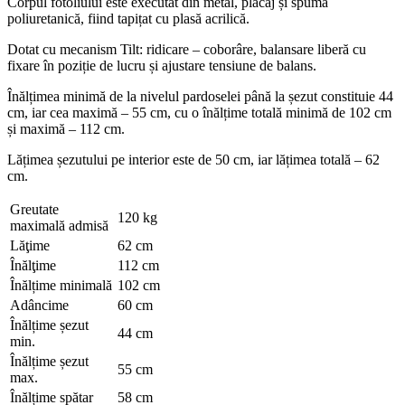
Corpul fotoliului este executat din metal, placaj și spumă
poliuretanică, fiind tapițat cu plasă acrilică.
Dotat cu mecanism Tilt: ridicare – coborâre, balansare liberă cu
fixare în poziție de lucru și ajustare tensiune de balans.
Înălțimea minimă de la nivelul pardoselei până la șezut constituie 44
cm, iar cea maximă – 55 cm, cu o înălțime totală minimă de 102 cm
și maximă – 112 cm.
Lățimea șezutului pe interior este de 50 cm, iar lățimea totală – 62
cm.
Greutate
120 kg
maximală admisă
Lăţime
62 cm
Înălţime
112 cm
Înălțime minimală
102 cm
Adâncime
60 cm
Înălțime șezut
44 cm
min.
Înălțime șezut
55 cm
max.
Înălțime spătar
58 cm