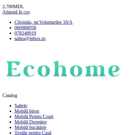
2,700
MDL
Adaugă în coș
Chișinău, str.Voluntarilor 10/A
060988058
078248919
saltea@inbox.ru
Catalog
Saltele
Mobilă birou
Mobilă Pentru Copii
Mobilă Dormitor
Mobilă bucătărie
Textile pentru Casă