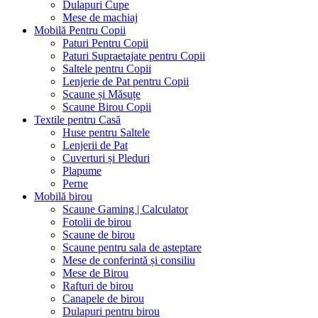
Dulapuri Cupe
Mese de machiaj
Mobilă Pentru Copii
Paturi Pentru Copii
Paturi Supraetajate pentru Copii
Saltele pentru Copii
Lenjerie de Pat pentru Copii
Scaune și Măsuțe
Scaune Birou Copii
Textile pentru Casă
Huse pentru Saltele
Lenjerii de Pat
Cuverturi și Pleduri
Plapume
Perne
Mobilă birou
Scaune Gaming | Calculator
Fotolii de birou
Scaune de birou
Scaune pentru sala de asteptare
Mese de conferintă și consiliu
Mese de Birou
Rafturi de birou
Canapele de birou
Dulapuri pentru birou