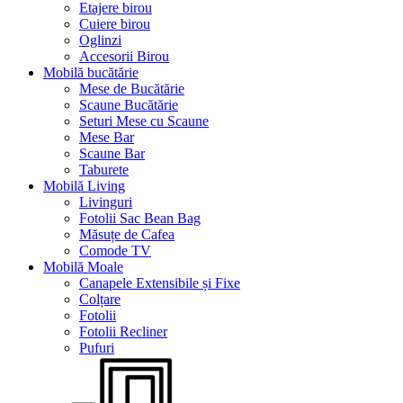
Etajere birou
Cuiere birou
Oglinzi
Accesorii Birou
Mobilă bucătărie
Mese de Bucătărie
Scaune Bucătărie
Seturi Mese cu Scaune
Mese Bar
Scaune Bar
Taburete
Mobilă Living
Livinguri
Fotolii Sac Bean Bag
Măsuțe de Cafea
Comode TV
Mobilă Moale
Canapele Extensibile și Fixe
Colțare
Fotolii
Fotolii Recliner
Pufuri