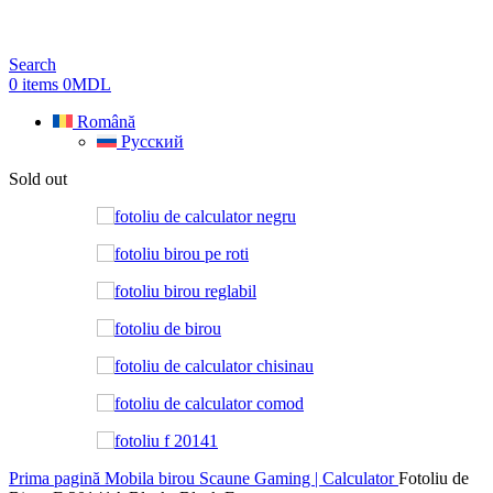
Search
0
items
0
MDL
Română
Русский
Sold out
Prima pagină
Mobila birou
Scaune Gaming | Calculator
Fotoliu de