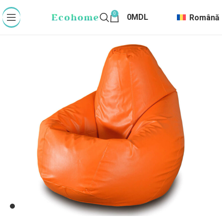
0
0
MDL
Română