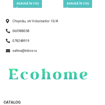
ADAUGĂ ÎN COȘ
ADAUGĂ ÎN COȘ
Chișinău, str.Voluntarilor 10/A
060988058
078248919
saltea@inbox.ru
CATALOG