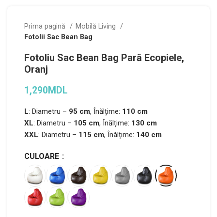
Prima pagină
Mobilă Living
Fotolii Sac Bean Bag
Fotoliu Sac Bean Bag Pară Ecopiele,
Oranj
1,290
MDL
L
: Diametru –
95 cm
, Înălțime:
110 cm
XL
: Diametru –
105 cm
, Înălțime:
130 cm
XXL
: Diametru –
115 cm
, Înălțime:
140 cm
CULOARE