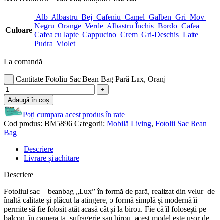
Alb
Albastru
Bej
Cafeniu
Camel
Galben
Gri
Mov
Negru
Orange
Verde
Albastru Închis
Bordo
Cafea
Culoare
Cafea cu lapte
Cappucino
Crem
Gri-Deschis
Latte
Pudra
Violet
La comandă
Cantitate Fotoliu Sac Bean Bag Pară Lux, Oranj
Adaugă în coș
Poți cumpara acest produs în rate
Cod produs:
BM5896
Categorii:
Mobilă Living
,
Fotolii Sac Bean
Bag
Descriere
Livrare și achitare
Descriere
Fotoliul sac – beanbag „Lux” în formă de pară, realizat din velur de
înaltă calitate și plăcut la atingere, o formă simplă și modernă îi
permite să fie folosit atât acasă cât și la birou. Fie că îl folosești pe
balcon, în camera ta, sufragerie sau birou, acest model este ușor de