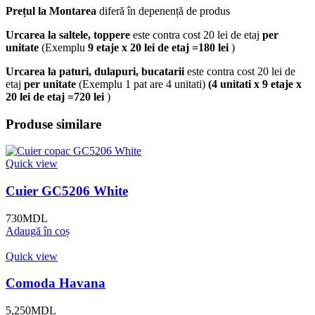
Prețul la Montarea
diferă în depenență de produs
Urcarea la saltele, toppere
este contra cost 20 lei de etaj
per
unitate
(Exemplu
9 etaje x 20 lei de etaj =180 lei
)
Urcarea la paturi, dulapuri, bucatarii
este contra cost 20 lei de
etaj
per unitate
(Exemplu 1 pat are 4 unitati)
(4 unitati x 9 etaje x
20 lei de etaj =720 lei
)
Produse similare
Quick view
Cuier GC5206 White
730
MDL
Adaugă în coș
Quick view
Comoda Havana
5,250
MDL