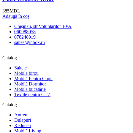
385
MDL
Adaugă în coș
Chișinău, str.Voluntarilor 10/A
060988058
078248919
saltea@inbox.ru
Catalog
Saltele
Mobilă birou
Mobilă Pentru Copii
Mobilă Dormitor
Mobilă bucătărie
Textile pentru Casă
Catalog
Antreu
Dulapuri
Reduceri
Mobilă Living