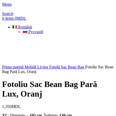
Menu
Search
0
items
0
MDL
Română
Русский
Prima pagină
Mobilă Living
Fotolii Sac Bean Bag
Fotoliu Sac Bean
Bag Pară Lux, Oranj
Fotoliu Sac Bean Bag Pară
Lux, Oranj
1,350
MDL
XL
: Diametru –
105 cm
, Înălțime:
130 cm