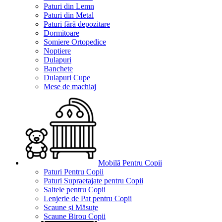
Paturi din Lemn
Paturi din Metal
Paturi fără depozitare
Dormitoare
Somiere Ortopedice
Noptiere
Dulapuri
Banchete
Dulapuri Cupe
Mese de machiaj
Mobilă Pentru Copii
Paturi Pentru Copii
Paturi Supraetajate pentru Copii
Saltele pentru Copii
Lenjerie de Pat pentru Copii
Scaune și Măsuțe
Scaune Birou Copii