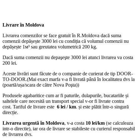
Livrare în Moldova
Livrarea comenzilor se face gratuit în R.Moldova dacă suma
comenzii depășește 3000 lei cu condiția că volumul comenzii nu
depășește 1м³ sau greutatea volumetrică 200 kg.
Dacă suma comenzii nu depaşeşte 3000 lei atunci livrarea va costa
200 lei.
Aceste livrări sunt făcute de o companie de curierat de tip DOOR-
TO-DOOR.(Mai exact marfa v-a fi livrată până în localitatea dvs la
(poartă/ușa/scara de către Nova Poşta))
Produsele agabaritice cum ar fi paturile, dulapurile, bucatariile și
saltelele care necesită un transport special v-or fi livrate contra
cost. Tariful de livrare este
6 lei / km
. și este plătit într-o singură
direcție.
Livrarea urgentă
în Moldova
, v-a costa
10 lei/km
(se calculeaza
intr-o directie), iar ora de livrare se stabileste cu curierul responsabil
de livrarea dvs.