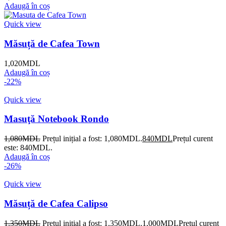
Adaugă în coș
Quick view
Măsuță de Cafea Town
1,020
MDL
Adaugă în coș
-22%
Quick view
Masuţă Notebook Rondo
1,080
MDL
Prețul inițial a fost: 1,080MDL.
840
MDL
Prețul curent
este: 840MDL.
Adaugă în coș
-26%
Quick view
Măsuță de Cafea Calipso
1,350
MDL
Prețul inițial a fost: 1,350MDL.
1,000
MDL
Prețul curent