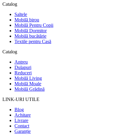
Catalog
Saltele
Mobilă birou
Mobilă Pentru Copii
Mobilă Dormitor
Mobilă bucătărie
Textile pentru Casă
Catalog
Antreu
Dulapuri
Reduceri
Mobilă Living
Mobilă Moale
Mobilă Grădină
LINK-URI UTILE
Blog
Achitare
Livrare
Contact
Garanție