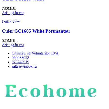
730
MDL
Adaugă în coș
Quick view
Cuier GC1665 White Portmantou
525
MDL
Adaugă în coș
Chișinău, str.Voluntarilor 10/A
060988058
078248919
saltea@inbox.ru