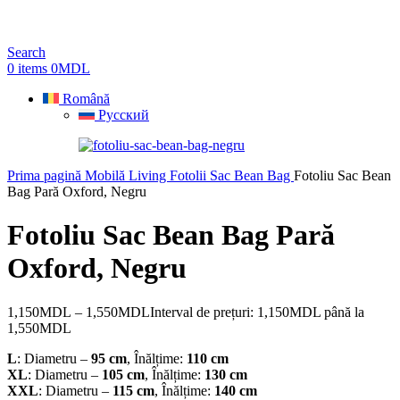
Search
0
items
0
MDL
Română
Русский
Prima pagină
Mobilă Living
Fotolii Sac Bean Bag
Fotoliu Sac Bean
Bag Pară Oxford, Negru
Fotoliu Sac Bean Bag Pară
Oxford, Negru
1,150
MDL
–
1,550
MDL
Interval de prețuri: 1,150MDL până la
1,550MDL
L
: Diametru –
95 cm
, Înălțime:
110 cm
XL
: Diametru –
105 cm
, Înălțime:
130 cm
XXL
: Diametru –
115 cm
, Înălțime:
140 cm