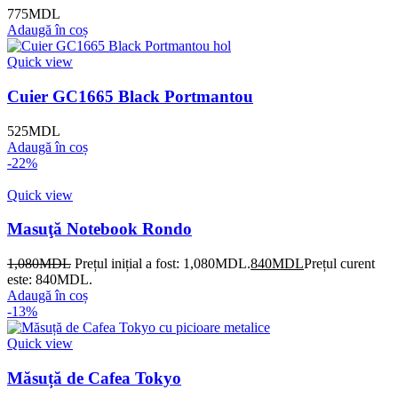
775
MDL
Adaugă în coș
Quick view
Cuier GC1665 Black Portmantou
525
MDL
Adaugă în coș
-22%
Quick view
Masuţă Notebook Rondo
1,080
MDL
Prețul inițial a fost: 1,080MDL.
840
MDL
Prețul curent
este: 840MDL.
Adaugă în coș
-13%
Quick view
Măsuță de Cafea Tokyo