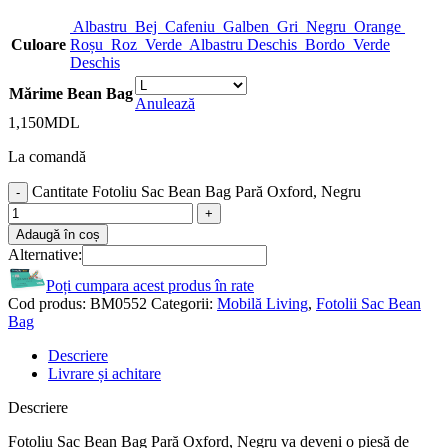
Albastru
Bej
Cafeniu
Galben
Gri
Negru
Orange
Culoare
Roșu
Roz
Verde
Albastru Deschis
Bordo
Verde
Deschis
Mărime Bean Bag
Anulează
1,150
MDL
La comandă
Cantitate Fotoliu Sac Bean Bag Pară Oxford, Negru
Adaugă în coș
Alternative:
Poți cumpara acest produs în rate
Cod produs:
BM0552
Categorii:
Mobilă Living
,
Fotolii Sac Bean
Bag
Descriere
Livrare și achitare
Descriere
Fotoliu Sac Bean Bag Pară Oxford, Negru va deveni o piesă de