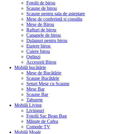
Fotolii de birou
Scaune de birou
Scaune pentru sala de asteptare
Mese de conferintă și consiliu
Mese de Birou
Rafturi de birou
Canapele de birou
Dulapuri pentru birou
Etajere birou
Cuiere birou
Oglinzi
Accesorii Birou
Mobilă bucătărie
Mese de Bucătărie
Scaune Bucătărie
Seturi Mese cu Scaune
Mese Bar
Scaune Bar
Taburete
Mobilă Living
Livinguri
Fotolii Sac Bean Bag
Măsuțe de Cafea
Comode TV
Mobilă Moale