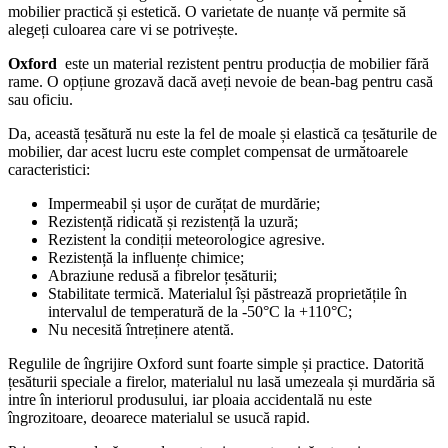
mobilier practică și estetică. O varietate de nuanțe vă permite să
alegeți culoarea care vi se potrivește.
Oxford
este un material rezistent pentru producția de mobilier fără
rame. O opțiune grozavă dacă aveți nevoie de bean-bag pentru casă
sau oficiu.
Da, această țesătură nu este la fel de moale și elastică ca țesăturile de
mobilier, dar acest lucru este complet compensat de următoarele
caracteristici:
Impermeabil și ușor de curățat de murdărie;
Rezistență ridicată și rezistență la uzură;
Rezistent la condiții meteorologice agresive.
Rezistență la influențe chimice;
Abraziune redusă a fibrelor țesăturii;
Stabilitate termică. Materialul își păstrează proprietățile în
intervalul de temperatură de la -50°С la +110°С;
Nu necesită întreținere atentă.
Regulile de îngrijire Oxford sunt foarte simple și practice. Datorită
țesăturii speciale a firelor, materialul nu lasă umezeala și murdăria să
intre în interiorul produsului, iar ploaia accidentală nu este
îngrozitoare, deoarece materialul se usucă rapid.