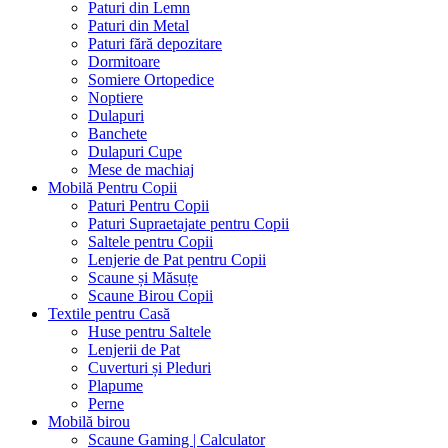
Paturi din Lemn
Paturi din Metal
Paturi fără depozitare
Dormitoare
Somiere Ortopedice
Noptiere
Dulapuri
Banchete
Dulapuri Cupe
Mese de machiaj
Mobilă Pentru Copii
Paturi Pentru Copii
Paturi Supraetajate pentru Copii
Saltele pentru Copii
Lenjerie de Pat pentru Copii
Scaune și Măsuțe
Scaune Birou Copii
Textile pentru Casă
Huse pentru Saltele
Lenjerii de Pat
Cuverturi și Pleduri
Plapume
Perne
Mobilă birou
Scaune Gaming | Calculator