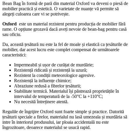
Bean Bag în formă de pară din material Oxford va deveni o piesă de
mobilier practică și estetică. O varietate de nuanțe vă permite să
alegeți culoarea care vi se potrivește.
Oxford
este un material rezistent pentru producția de mobilier fără
rame. O opțiune grozavă dacă aveți nevoie de bean-bag pentru casă
sau oficiu.
Da, această țesătură nu este la fel de moale și elastică ca țesăturile de
mobilier, dar acest lucru este complet compensat de următoarele
caracteristici:
Impermeabil și ușor de curățat de murdărie;
Rezistență ridicată și rezistență la uzură;
Rezistent la condiții meteorologice agresive.
Rezistență la influențe chimice;
Abraziune redusă a fibrelor țesăturii;
Stabilitate termică. Materialul își păstrează proprietățile în
intervalul de temperatură de la -50°С la +110°С;
Nu necesită întreținere atentă.
Regulile de îngrijire Oxford sunt foarte simple și practice. Datorită
țesăturii speciale a firelor, materialul nu lasă umezeala și murdăria să
intre în interiorul produsului, iar ploaia accidentală nu este
îngrozitoare, deoarece materialul se usucă rapid.