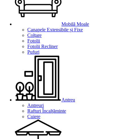
Mobilă Moale
Canapele Extensibile și Fixe
Colțare
Fotolii
Fotolii Recliner
Pufuri
Antreu
Antreuri
Rafturi Încalțăminte
Cuiere