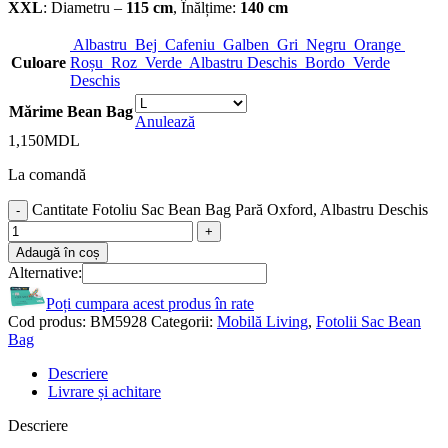
XXL
: Diametru –
115 cm
, Înălțime:
140 cm
Albastru
Bej
Cafeniu
Galben
Gri
Negru
Orange
Culoare
Roșu
Roz
Verde
Albastru Deschis
Bordo
Verde
Deschis
Mărime Bean Bag
Anulează
1,150
MDL
La comandă
Cantitate Fotoliu Sac Bean Bag Pară Oxford, Albastru Deschis
Adaugă în coș
Alternative:
Poți cumpara acest produs în rate
Cod produs:
BM5928
Categorii:
Mobilă Living
,
Fotolii Sac Bean
Bag
Descriere
Livrare și achitare
Descriere