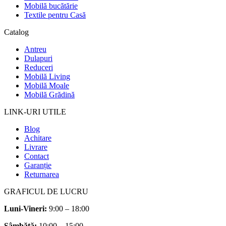
Mobilă bucătărie
Textile pentru Casă
Catalog
Antreu
Dulapuri
Reduceri
Mobilă Living
Mobilă Moale
Mobilă Grădină
LINK-URI UTILE
Blog
Achitare
Livrare
Contact
Garanție
Returnarea
GRAFICUL DE LUCRU
Luni-Vineri:
9:00 – 18:00
Sâmbătă
:
10:00 – 15:00