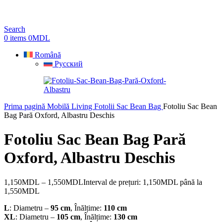
Search
0
items
0
MDL
Română
Русский
Prima pagină
Mobilă Living
Fotolii Sac Bean Bag
Fotoliu Sac Bean
Bag Pară Oxford, Albastru Deschis
Fotoliu Sac Bean Bag Pară
Oxford, Albastru Deschis
1,150
MDL
–
1,550
MDL
Interval de prețuri: 1,150MDL până la
1,550MDL
L
: Diametru –
95 cm
, Înălțime:
110 cm
XL
: Diametru –
105 cm
, Înălțime:
130 cm