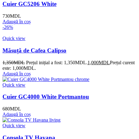
Cuier GC5206 White
730
MDL
Adaugă în coș
-26%
Quick view
Măsuță de Cafea Calipso
1,350
MDL
Prețul inițial a fost: 1,350MDL.
1,000
MDL
Prețul curent
este: 1,000MDL.
Adaugă în coș
Quick view
Cuier GC4000 White Portmantou
680
MDL
Adaugă în coș
Quick view
Consola TV Havana