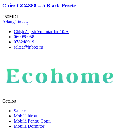
Cuier GC4888 – 5 Black Perete
250
MDL
Adaugă în coș
Chișinău, str.Voluntarilor 10/A
060988058
078248919
saltea@inbox.ru
Catalog
Saltele
Mobilă birou
Mobilă Pentru Copii
Mobilă Dormitor