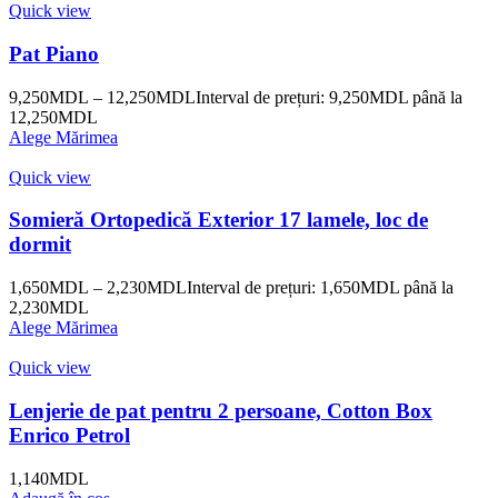
Quick view
Pat Piano
9,250
MDL
–
12,250
MDL
Interval de prețuri: 9,250MDL până la
12,250MDL
Alege Mărimea
Quick view
Somieră Ortopedică Exterior 17 lamele, loc de
dormit
1,650
MDL
–
2,230
MDL
Interval de prețuri: 1,650MDL până la
2,230MDL
Alege Mărimea
Quick view
Lenjerie de pat pentru 2 persoane, Cotton Box
Enrico Petrol
1,140
MDL