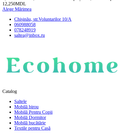
12,250MDL
Alege Mărimea
Chișinău, str.Voluntarilor 10/A
060988058
078248919
saltea@inbox.ru
Catalog
Saltele
Mobilă birou
Mobilă Pentru Copii
Mobilă Dormitor
Mobilă bucătărie
Textile pentru Casă