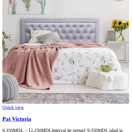
Quick view
Pat Victoria
9,350
MDL
–
12,250
MDL
Interval de prețuri: 9,350MDL până la