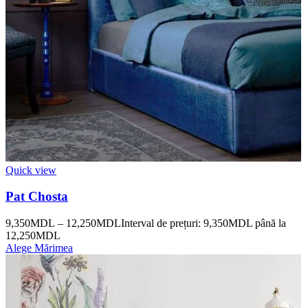
Quick view
Pat Chosta
9,350
MDL
–
12,250
MDL
Interval de prețuri: 9,350MDL până la
12,250MDL
Alege Mărimea