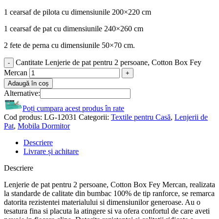
1 cearsaf de pilota cu dimensiunile 200×220 cm
1 cearsaf de pat cu dimensiunile 240×260 cm
2 fete de perna cu dimensiunile 50×70 cm.
Cantitate Lenjerie de pat pentru 2 persoane, Cotton Box Fey
Mercan
Adaugă în coș
Alternative:
Poți cumpara acest produs în rate
Cod produs:
LG-12031
Categorii:
Textile pentru Casă
,
Lenjerii de
Pat
,
Mobila Dormitor
Descriere
Livrare și achitare
Descriere
Lenjerie de pat pentru 2 persoane, Cotton Box Fey Mercan, realizata
la standarde de calitate din bumbac 100% de tip ranforce, se remarca
datorita rezistentei materialului si dimensiunilor generoase. Au o
tesatura fina si placuta la atingere si va ofera confortul de care aveti