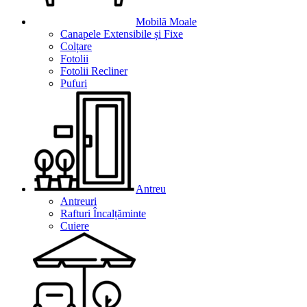
Mobilă Moale
Canapele Extensibile și Fixe
Colțare
Fotolii
Fotolii Recliner
Pufuri
Antreu
Antreuri
Rafturi Încalțăminte
Cuiere