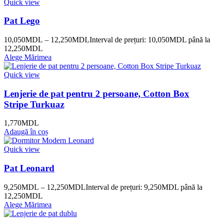
Quick view
Pat Lego
10,050
MDL
–
12,250
MDL
Interval de prețuri: 10,050MDL până la
12,250MDL
Alege Mărimea
Quick view
Lenjerie de pat pentru 2 persoane, Cotton Box
Stripe Turkuaz
1,770
MDL
Adaugă în coș
Quick view
Pat Leonard
9,250
MDL
–
12,250
MDL
Interval de prețuri: 9,250MDL până la
12,250MDL
Alege Mărimea