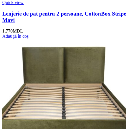
Quick view
Lenjerie de pat pentru 2 persoane, CottonBox Stripe
Mavi
1,770
MDL
Adaugă în coș