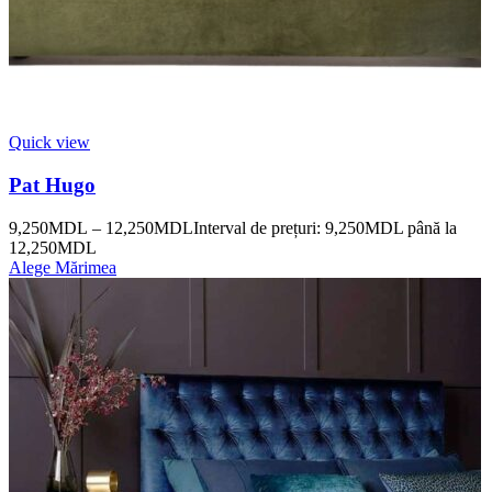
Quick view
Pat Hugo
9,250
MDL
–
12,250
MDL
Interval de prețuri: 9,250MDL până la
12,250MDL
Alege Mărimea