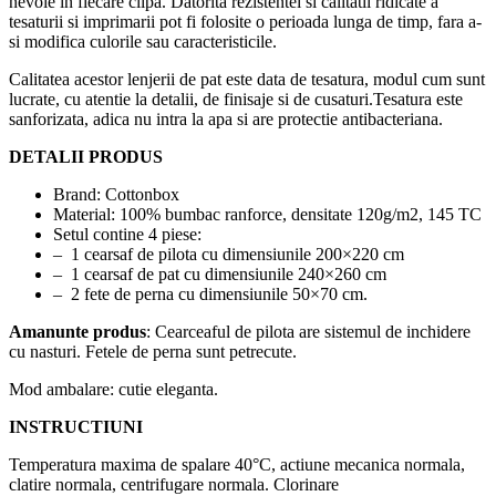
nevoie in fiecare clipa. Datorita rezistentei si calitatii ridicate a
tesaturii si imprimarii pot fi folosite o perioada lunga de timp, fara a-
si modifica culorile sau caracteristicile.
Calitatea acestor lenjerii de pat este data de tesatura, modul cum sunt
lucrate, cu atentie la detalii, de finisaje si de cusaturi.Tesatura este
sanforizata, adica nu intra la apa si are protectie antibacteriana.
DETALII PRODUS
Brand: Cottonbox
Material: 100% bumbac ranforce, densitate 120g/m2, 145 TC
Setul contine 4 piese:
– 1 cearsaf de pilota cu dimensiunile 200×220 cm
– 1 cearsaf de pat cu dimensiunile 240×260 cm
– 2 fete de perna cu dimensiunile 50×70 cm.
Amanunte produs
: Cearceaful de pilota are sistemul de inchidere
cu nasturi. Fetele de perna sunt petrecute.
Mod ambalare: cutie eleganta.
INSTRUCTIUNI
Temperatura maxima de spalare 40°C, actiune mecanica normala,
clatire normala, centrifugare normala. Clorinare