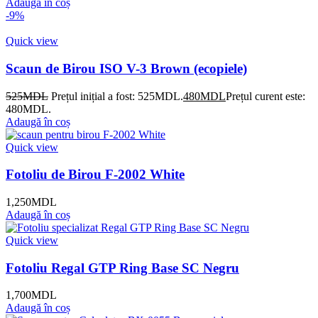
Adaugă în coș
-9%
Quick view
Scaun de Birou ISO V-3 Brown (ecopiele)
525
MDL
Prețul inițial a fost: 525MDL.
480
MDL
Prețul curent este:
480MDL.
Adaugă în coș
Quick view
Fotoliu de Birou F-2002 White
1,250
MDL
Adaugă în coș
Quick view
Fotoliu Regal GTP Ring Base SC Negru
1,700
MDL
Adaugă în coș