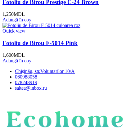
Fotoliu de Birou Prestige C-24 Brown
1,250
MDL
Adaugă în coș
Quick view
Fotoliu de Birou F-5014 Pink
1,600
MDL
Adaugă în coș
Chișinău, str.Voluntarilor 10/A
060988058
078248919
saltea@inbox.ru