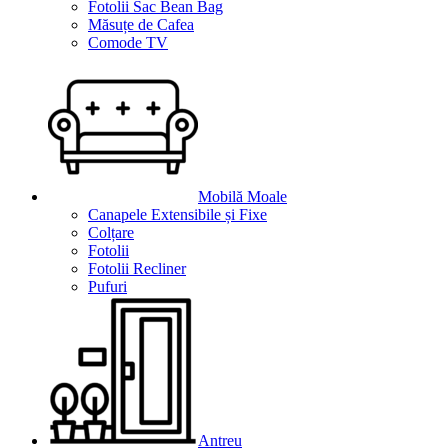
Fotolii Sac Bean Bag
Măsuțe de Cafea
Comode TV
Mobilă Moale
Canapele Extensibile și Fixe
Colțare
Fotolii
Fotolii Recliner
Pufuri
Antreu