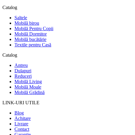
Catalog
Saltele
Mobilă birou
Mobilă Pentru Copii
Mobilă Dormitor
Mobilă bucătărie
Textile pentru Casă
Catalog
Antreu
Dulapuri
Reduceri
Mobilă Living
Mobilă Moale
Mobilă Grădină
LINK-URI UTILE
Blog
Achitare
Livrare
Contact
Garanție