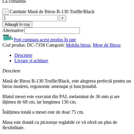
La comandă
Cantitate Masă de Birou B-130 Truflle/Black
Adaugă în coș
Alternative:
Poți cumpara acest produs în rate
Cod produs:
DC-7358
Categorii:
Mobila birou
,
Mese de Birou
Descriere
Livrare și achitare
Descriere
Masă de Birou B-130 Truflle/Black, este alegerea perfectă pentru un
birou modern, ergonomic amenajat și funcționabil.
Blatul mesei este executat din PAL melaminat de 36 mm și are
lățimea de 68 cm, iar lungimea 130 cm.
Înălțimea totală a mesei este de doar 75 cm.
Masa este dotată cu piciorușe reglabile ce vă oferă un plus de
flexibilitate.