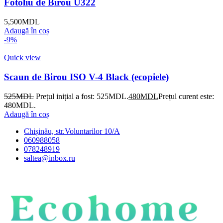
Fotoliu de Birou U322
5,500
MDL
Adaugă în coș
-9%
Quick view
Scaun de Birou ISO V-4 Black (ecopiele)
525
MDL
Prețul inițial a fost: 525MDL.
480
MDL
Prețul curent este:
480MDL.
Adaugă în coș
Chișinău, str.Voluntarilor 10/A
060988058
078248919
saltea@inbox.ru