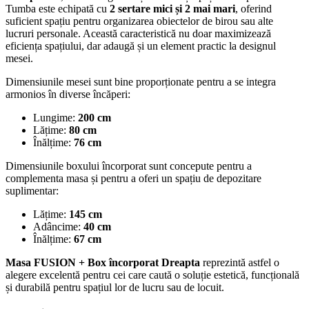
Tumba este echipată cu
2 sertare mici și 2 mai mari
, oferind
suficient spațiu pentru organizarea obiectelor de birou sau alte
lucruri personale. Această caracteristică nu doar maximizează
eficiența spațiului, dar adaugă și un element practic la designul
mesei.
Dimensiunile mesei sunt bine proporționate pentru a se integra
armonios în diverse încăperi:
Lungime:
200 cm
Lățime:
80 cm
Înălțime:
76 cm
Dimensiunile boxului încorporat sunt concepute pentru a
complementa masa și pentru a oferi un spațiu de depozitare
suplimentar:
Lățime:
145 cm
Adâncime:
40
cm
Înălțime:
67 cm
Masa FUSION + Box încorporat Dreapta
reprezintă astfel o
alegere excelentă pentru cei care caută o soluție estetică, funcțională
și durabilă pentru spațiul lor de lucru sau de locuit.