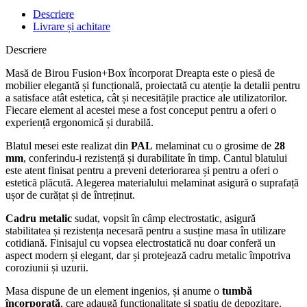
Descriere
Livrare și achitare
Descriere
Masă de Birou Fusion+Box încorporat Dreapta este o piesă de
mobilier elegantă și funcțională, proiectată cu atenție la detalii pentru
a satisface atât estetica, cât și necesitățile practice ale utilizatorilor.
Fiecare element al acestei mese a fost conceput pentru a oferi o
experiență ergonomică și durabilă.
Blatul mesei este realizat din
PAL
melaminat cu o grosime de
28
mm
, conferindu-i rezistență și durabilitate în timp. Cantul blatului
este atent finisat pentru a preveni deteriorarea și pentru a oferi o
estetică plăcută. Alegerea materialului melaminat asigură o suprafață
ușor de curățat și de întreținut.
Cadru metalic
sudat, vopsit în câmp electrostatic, asigură
stabilitatea și rezistența necesară pentru a susține masa în utilizare
cotidiană. Finisajul cu vopsea electrostatică nu doar conferă un
aspect modern și elegant, dar și protejează cadru metalic împotriva
coroziunii și uzurii.
Masa dispune de un element ingenios, și anume o
tumbă
încorporată
, care adaugă funcționalitate și spațiu de depozitare.