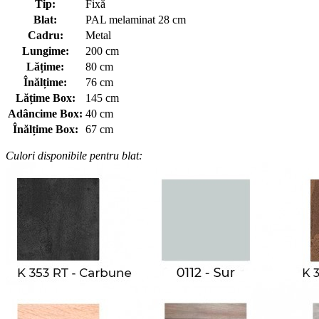
Tip:
Fixă
Blat:
PAL melaminat 28 cm
Cadru:
Metal
Lungime:
200 cm
Lățime:
80 cm
Înălțime:
76 cm
Lățime Box:
145 cm
Adâncime Box:
40 cm
Înălțime Box:
67 cm
Culori disponibile pentru blat: