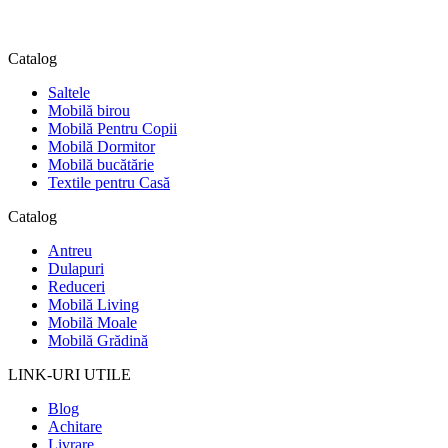
Catalog
Saltele
Mobilă birou
Mobilă Pentru Copii
Mobilă Dormitor
Mobilă bucătărie
Textile pentru Casă
Catalog
Antreu
Dulapuri
Reduceri
Mobilă Living
Mobilă Moale
Mobilă Grădină
LINK-URI UTILE
Blog
Achitare
Livrare