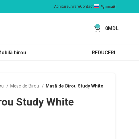
Achitare
Livrare
Contact
Русский
0
0
MDL
obilă birou
REDUCERI
rou
Mese de Birou
Masă de Birou Study White
rou Study White