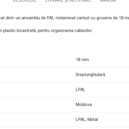
DESCRIERE
LIVRARE ȘI ACHITARE
MARIMI
ricat dintr-un ansamblu de PAL melaminat cantuit cu grosime de 18 mm
 plastic încastrată, pentru organizarea cablurilor.
18 mm
Dreptunghiulară
LPAL
Moldova
LPAL, Metal