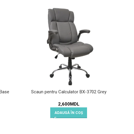
 Base
Scaun pentru Calculator BX-3702 Grey
Scaun
2,600
MDL
ADAUGĂ ÎN COȘ