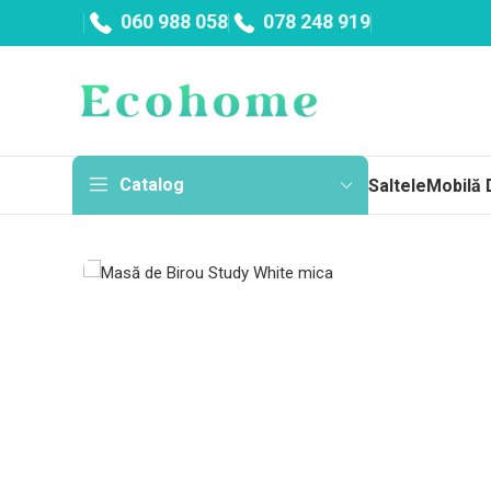
060 988 058
078 248 919
Catalog
Saltele
Mobilă 
Sa
Topp
Cu a
Fără
Arc
Salt