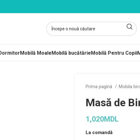
Dormitor
Mobilă Moale
Mobilă bucătărie
Mobilă Pentru Copii
M
ltele
Prima pagină
Mobila bi
ere-Saltele Subțiri
Masă de Bi
rcuri
 arcuri
1,020
MDL
uri Împachetate
La comandă
ele Copii