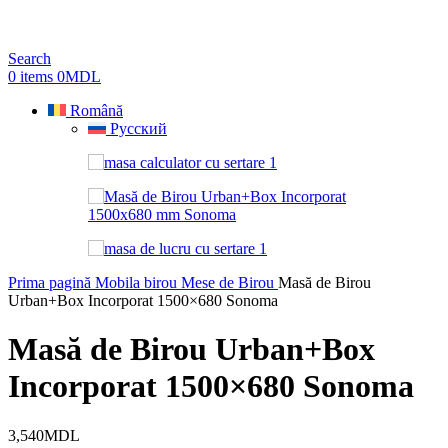
Search
0
items
0
MDL
Română
Русский
Prima pagină
Mobila birou
Mese de Birou
Masă de Birou
Urban+Box Incorporat 1500×680 Sonoma
Masă de Birou Urban+Box
Incorporat 1500×680 Sonoma
3,540
MDL