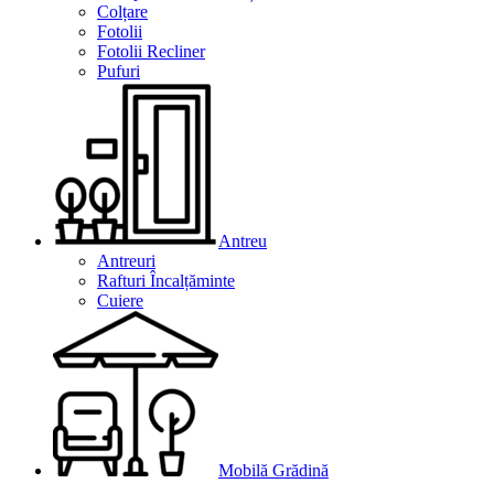
Colțare
Fotolii
Fotolii Recliner
Pufuri
Antreu
Antreuri
Rafturi Încalțăminte
Cuiere
Mobilă Grădină