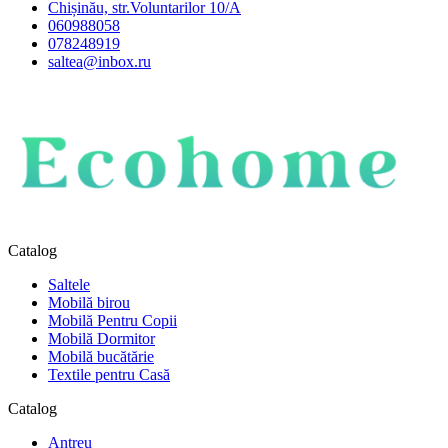
Chișinău, str.Voluntarilor 10/A
060988058
078248919
saltea@inbox.ru
Catalog
Saltele
Mobilă birou
Mobilă Pentru Copii
Mobilă Dormitor
Mobilă bucătărie
Textile pentru Casă
Catalog
Antreu