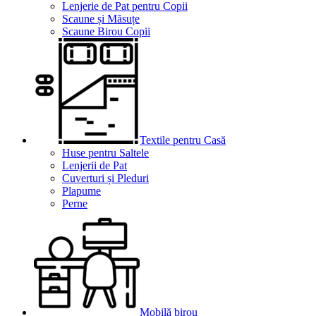
Lenjerie de Pat pentru Copii
Scaune și Măsuțe
Scaune Birou Copii
Textile pentru Casă
Huse pentru Saltele
Lenjerii de Pat
Cuverturi și Pleduri
Plapume
Perne
Mobilă birou