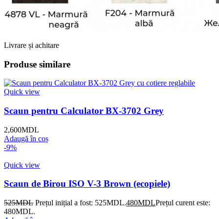
Livrare și achitare
Produse similare
Quick view
Scaun pentru Calculator BX-3702 Grey
2,600
MDL
Adaugă în coș
-9%
Quick view
Scaun de Birou ISO V-3 Brown (ecopiele)
525
MDL
Prețul inițial a fost: 525MDL.
480
MDL
Prețul curent este:
480MDL.